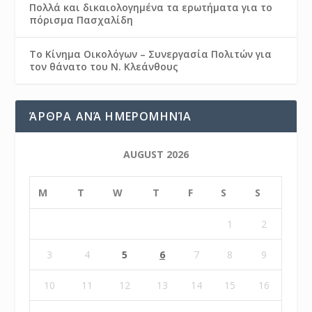
Πολλά και δικαιολογημένα τα ερωτήματα για το
πόρισμα Πασχαλίδη
Το Κίνημα Οικολόγων – Συνεργασία Πολιτών για
τον θάνατο του Ν. Κλεάνθους
ΆΡΘΡΑ ΑΝΆ ΗΜΕΡΟΜΗΝΊΑ
AUGUST 2026
M
T
W
T
F
S
S
1
2
3
4
5
6
7
8
9
10
11
12
13
14
15
16