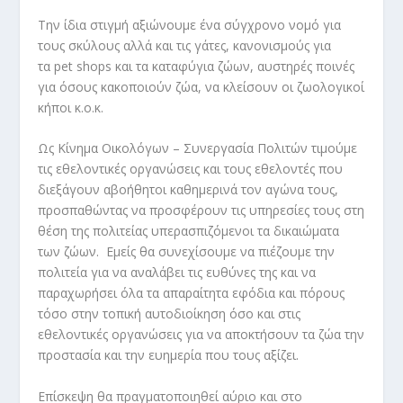
Την ίδια στιγμή αξιώνουμε ένα σύγχρονο νομό για
τους σκύλους αλλά και τις γάτες, κανονισμούς για
τα pet shops και τα καταφύγια ζώων, αυστηρές ποινές
για όσους κακοποιούν ζώα, να κλείσουν οι ζωολογικοί
κήποι κ.ο.κ.
Ως Κίνημα Οικολόγων – Συνεργασία Πολιτών τιμούμε
τις εθελοντικές οργανώσεις και τους εθελοντές που
διεξάγουν αβοήθητοι καθημερινά τον αγώνα τους,
προσπαθώντας να προσφέρουν τις υπηρεσίες τους στη
θέση της πολιτείας υπερασπιζόμενοι τα δικαιώματα
των ζώων. Εμείς θα συνεχίσουμε να πιέζουμε την
πολιτεία για να αναλάβει τις ευθύνες της και να
παραχωρήσει όλα τα απαραίτητα εφόδια και πόρους
τόσο στην τοπική αυτοδιοίκηση όσο και στις
εθελοντικές οργανώσεις για να αποκτήσουν τα ζώα την
προστασία και την ευημερία που τους αξίζει.
Επίσκεψη θα πραγματοποιηθεί αύριο και στο