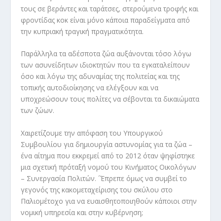
τους σε βεράντες και ταράτσες, στερούμενα τροφής και
φροντίδας κοκ είναι μόνο κάποια παραδείγματα από
την κυπριακή τραγική πραγματικότητα.
Παράλληλα τα αδέσποτα ζώα αυξάνονται τόσο λόγω
των ασυνείδητων ιδιοκτητών που τα εγκαταλείπουν
όσο και λόγω της αδυναμίας της πολιτείας και της
τοπικής αυτοδιοίκησης να ελέγξουν και να
υποχρεώσουν τους πολίτες να σέβονται τα δικαιώματα
των ζώων.
Χαιρετίζουμε την απόφαση του Υπουργικού
Συμβουλίου για δημιουργία αστυνομίας για τα ζώα –
ένα αίτημα που εκκρεμεί από το 2012 όταν ψηφίστηκε
μια σχετική πρόταξή νομού του Κινήματος Οικολόγων
– Συνεργασία Πολιτών. ´Έπρεπε όμως να συμβεί το
γεγονός της κακομεταχείρισης του σκύλου στο
Παλιομέτοχο για να ευαισθητοποιηθούν κάποιοι στην
νομική υπηρεσία και στην κυβέρνηση;