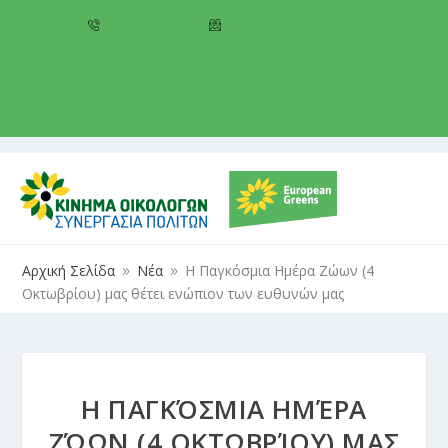
+357 22 518787
info@cyprusgreens.org
Αρχική Σελίδα
Νέα
Η Παγκόσμια Ημέρα Ζώων (4
9
9
Οκτωβρίου) μας θέτει ενώπιον των ευθυνών μας
Η ΠΑΓΚΌΣΜΙΑ ΗΜΈΡΑ
ΖΏΩΝ (4 ΟΚΤΩΒΡΊΟΥ) ΜΑΣ