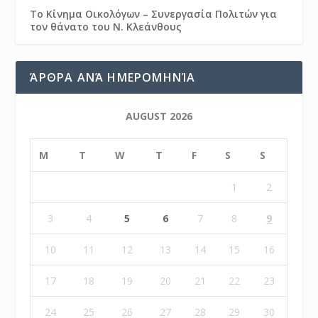
Το Κίνημα Οικολόγων – Συνεργασία Πολιτών για
τον θάνατο του Ν. Κλεάνθους
ΆΡΘΡΑ ΑΝΆ ΗΜΕΡΟΜΗΝΊΑ
AUGUST 2026
M
T
W
T
F
S
S
1
2
3
4
5
6
7
8
9
10
11
12
13
14
15
16
17
18
19
20
21
22
23
24
25
26
27
28
29
30