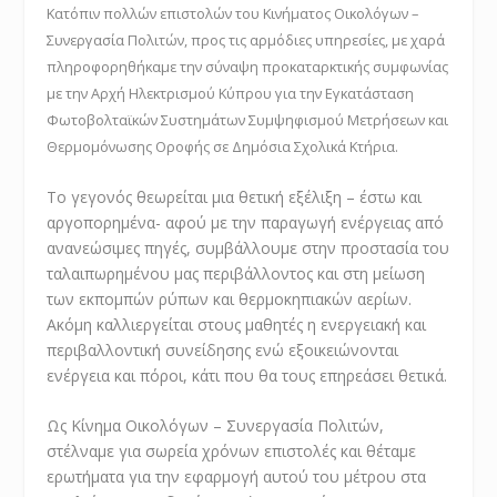
Κατόπιν πολλών επιστολών του Κινήματος Οικολόγων –
Συνεργασία Πολιτών, προς τις αρμόδιες υπηρεσίες, με χαρά
πληροφορηθήκαμε την σύναψη προκαταρκτικής συμφωνίας
με την Αρχή Ηλεκτρισμού Κύπρου για την Εγκατάσταση
Φωτοβολταϊκών Συστημάτων Συμψηφισμού Μετρήσεων και
Θερμομόνωσης Οροφής σε Δημόσια Σχολικά Κτήρια.
Το γεγονός θεωρείται μια θετική εξέλιξη – έστω και
αργοπορημένα- αφού με την παραγωγή ενέργειας από
ανανεώσιμες πηγές, συμβάλλουμε στην προστασία του
ταλαιπωρημένου μας περιβάλλοντος και στη μείωση
των εκπομπών ρύπων και θερμοκηπιακών αερίων.
Ακόμη καλλιεργείται στους μαθητές η ενεργειακή και
περιβαλλοντική συνείδησης ενώ εξοικειώνονται
ενέργεια και πόροι, κάτι που θα τους επηρεάσει θετικά.
Ως Κίνημα Οικολόγων – Συνεργασία Πολιτών,
στέλναμε για σωρεία χρόνων επιστολές και θέταμε
ερωτήματα για την εφαρμογή αυτού του μέτρου στα