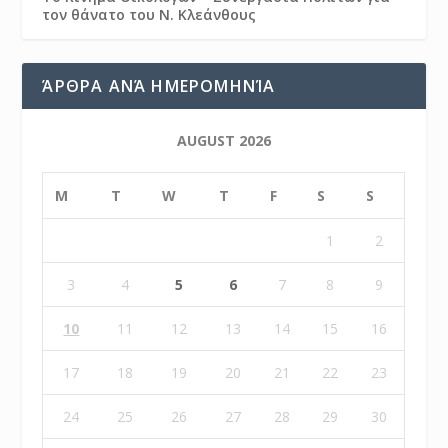
τον θάνατο του Ν. Κλεάνθους
ΆΡΘΡΑ ΑΝΆ ΗΜΕΡΟΜΗΝΊΑ
AUGUST 2026
M
T
W
T
F
S
S
1
2
3
4
5
6
7
8
9
10
11
12
13
14
15
16
17
18
19
20
21
22
23
24
25
26
27
28
29
30