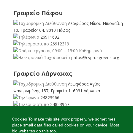
Γραφείο Πάφου
Λεοφώρος Νίκου Νικολαίδη
10, Γραφείο104, 8010 Πάφος
26911692
26912319
09:00 – 15:00 Καθημερινά
pafos@cyprusgreens.org
Γραφείο Λάρνακας
Λεωφόρος Αγίας
Φανερωμένης 157, Γραφείο 1, 6031 Λάρνακα
24823966
24823967
08:00 – 16:00 Καθημερινά
larnaka@cyprusgreens.
Cookies To make this site work properly, we sometimes
org
place small data files called cookies on your device. Most
big websites do this too.