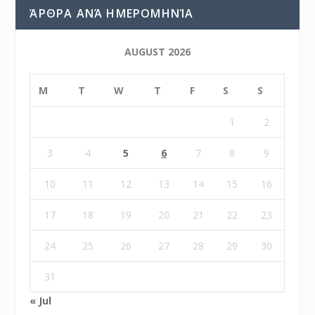
ΆΡΘΡΑ ΑΝΆ ΗΜΕΡΟΜΗΝΊΑ
AUGUST 2026
M
T
W
T
F
S
S
1
2
3
4
5
6
7
8
9
10
11
12
13
14
15
16
17
18
19
20
21
22
23
24
25
26
27
28
29
30
31
« Jul