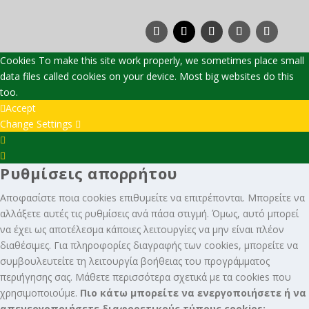
Cookies To make this site work properly, we sometimes place small
data files called cookies on your device. Most big websites do this
too.
Accept
Change Settings
Cookie
Box
Cookie
Ρυθμίσεις απορρήτου
Settings
Box
Settings
Αποφασίστε ποια cookies επιθυμείτε να επιτρέπονται. Μπορείτε να
αλλάξετε αυτές τις ρυθμίσεις ανά πάσα στιγμή. Όμως, αυτό μπορεί
να έχει ως αποτέλεσμα κάποιες λειτουργίες να μην είναι πλέον
διαθέσιμες. Για πληροφορίες διαγραφής των cookies, μπορείτε να
συμβουλευτείτε τη λειτουργία βοήθειας του προγράμματος
περιήγησης σας. Μάθετε περισσότερα σχετικά με τα cookies που
χρησιμοποιούμε.
Πιο κάτω μπορείτε να ενεργοποιήσετε ή να
απενεργοποιήσετε διαφορετικούς τύπους cookies: