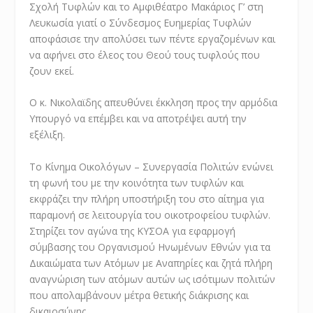
Σχολή Τυφλών και το Αμφιθέατρο Μακάριος Γ’ στη
Λευκωσία γιατί ο Σύνδεσμος Ευημερίας Τυφλών
αποφάσισε την απολύσει των πέντε εργαζομένων και
να αφήνει στο έλεος του Θεού τους τυφλούς που
ζουν εκεί.
Ο κ. Νικολαϊδης απευθύνει έκκληση προς την αρμόδια
Υπουργό να επέμβει και να αποτρέψει αυτή την
εξέλιξη.
Το Κίνημα Οικολόγων – Συνεργασία Πολιτών ενώνει
τη φωνή του με την κοινότητα των τυφλών και
εκφράζει την πλήρη υποστήριξη του στο αίτημα για
παραμονή σε λειτουργία του οικοτροφείου τυφλών.
Στηρίζει τον αγώνα της ΚΥΣΟΑ για εφαρμογή
σύμβασης του Οργανισμού Ηνωμένων Εθνών για τα
Δικαιώματα των Ατόμων με Αναπηρίες και ζητά πλήρη
αναγνώριση των ατόμων αυτών ως ισότιμων πολιτών
που απολαμβάνουν μέτρα θετικής διάκρισης και
δικαιοσύνης.