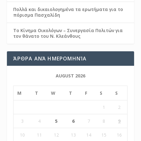
Πολλά και δικαιολογημένα τα ερωτήματα για το
πόρισμα Πασχαλίδη
Το Κίνημα Οικολόγων – Συνεργασία Πολιτών για
τον θάνατο του Ν. Κλεάνθους
ΆΡΘΡΑ ΑΝΆ ΗΜΕΡΟΜΗΝΊΑ
AUGUST 2026
M
T
W
T
F
S
S
1
2
3
4
5
6
7
8
9
10
11
12
13
14
15
16