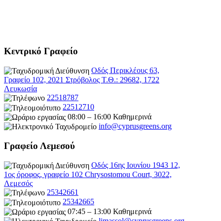
Κεντρικό Γραφείο
Οδός Περικλέους 63,
Γραφείο 102, 2021 Στρόβολος Τ.Θ.: 29682, 1722
Λευκωσία
22518787
22512710
08:00 – 16:00 Καθημερινά
info@cyprusgreens.org
Γραφείο Λεμεσού
Οδός 16ης Ιουνίου 1943 12,
1ος όροφος, γραφείο 102 Chrysostomou Court, 3022,
Λεμεσός
25342661
25342665
07:45 – 13:00 Καθημερινά
limassol@
cyprusgreens.org