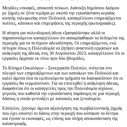
Μεγάλες εσκαφές, αποκοπή πεύκων, διάνοιξη δημόσιου δρόμου
με ζημιές σε ξένα τεμάχια με σκοπό την εγκατάσταση κεραίας
κινητής τηλεφωνίας στον Πεδουλά, καταγγέλλουν επηρεαζόμενοι
πολίτες, κάτοικοι και επιχειρήσεις της περιοχής (φωτογραφίες).
Η αίτηση για πολεοδομική άδεια εξασφαλίστηκε αλλά οι
παραπονούμενοι καταγγέλλουν ότι αποκρύφθηκαν τα δεδομένα της
περιοχής για να πετύχουν αδειoδότηση. Οι επηρεαζόμενοι, ενώ
πέτυχαν όπως η Πολεοδομία να ζητήσει αναστολή εργασιών και
ανάκληση της άδειας στις 30 Αυγούστου 2023, καταγγέλλουν ότι οι
εργασίες άρχισαν εκ νέου πριν δύο βδομάδες.
Το Κίνημα Οικολόγων – Συνεργασία Πολιτών, στέκεται στο
πλευρό των επηρεαζόμενων και των κατοίκων του Πεδουλά και
καλεί άμεσα όλα τα εμπλεκόμενα τμήματα να διασφαλίσουν ότι οι
εργασίες θα τερματιστούν. Για να επιτευχθεί η ανάκληση άδειας,
διαφαίνεται ότι οι καταγγελίες προς την Πολεοδομία ισχύουν,
γεγονός που καθιστά την εγκατάσταση παράνομη σε μια περιοχή
δάσους η οποία γειτνιάζει με κατοικίες και ξενοδοχείο.
Επιπλέον, ζητούμε άμεσα αξιολόγηση της περιβαλλοντικής ζημιάς
που έχει υποστεί το δάσος στην περιοχή που κόπηκαν τα δέντρα
και έγιναν οι εκσκαφές, ως επίσης και πλήρη αποκατάσταση της
καταστροφής.