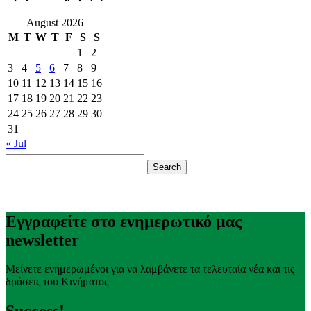
August 2026
M
T
W
T
F
S
S
1
2
3
4
5
6
7
8
9
10
11
12
13
14
15
16
17
18
19
20
21
22
23
24
25
26
27
28
29
30
31
« Jul
Search
for:
Εγγραφείτε στο ενημερωτικό μας
newsletter
Μείνετε ενημερωμένοι για να λαμβάνετε τα τελευταία νέα και τις
δράσεις του Κινήματος