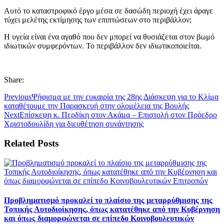
Αυτό το καταστροφικό έργο μέσα σε δασώδη περιοχή έχει άραγε
τύχει μελέτης εκτίμησης των επιπτώσεων στο περιβάλλον;
Η υγεία είναι ένα αγαθό που δεν μπορεί να θυσιάζεται στον βωμό
ιδιωτικών συμφερόντων. Το περιβάλλον δεν ιδιωτικοποιείται.
Share:
Previous
Ψήφισμα με την ευκαιρία της 28ης Διάσκεψη για το Κλίμα
καταθέτουμε την Παρασκευή στην ολομέλεια της Βουλής
Next
Επίσκεψη κ. Περδίκη στον Ακάμα – Επιστολή στον Πρόεδρο
Χριστοδουλίδη για διευθέτηση συνάντησης
Related Posts
Προβληματισμό προκαλεί το πλαίσιο της μεταρρύθμισης της
Τοπικής Αυτοδιοίκησης, όπως κατατέθηκε από την Kυβέρνηση
και όπως διαμορφώνεται σε επίπεδο Kοινοβουλευτικών