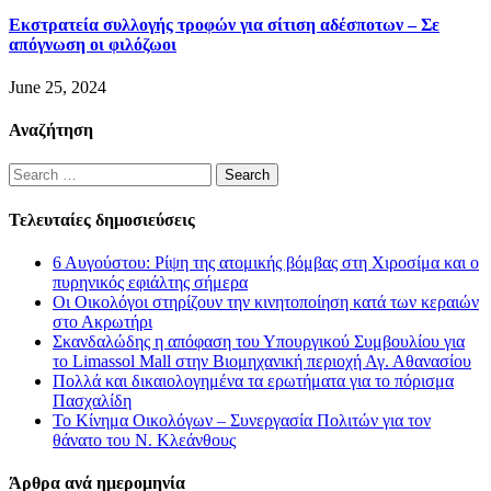
Εκστρατεία συλλογής τροφών για σίτιση αδέσποτων – Σε
απόγνωση οι φιλόζωοι
June 25, 2024
Αναζήτηση
Search
for:
Τελευταίες δημοσιεύσεις
6 Αυγούστου: Ρίψη της ατομικής βόμβας στη Χιροσίμα και ο
πυρηνικός εφιάλτης σήμερα
Οι Οικολόγοι στηρίζουν την κινητοποίηση κατά των κεραιών
στο Ακρωτήρι
Σκανδαλώδης η απόφαση του Υπουργικού Συμβουλίου για
το Limassol Mall στην Βιομηχανική περιοχή Αγ. Αθανασίου
Πολλά και δικαιολογημένα τα ερωτήματα για το πόρισμα
Πασχαλίδη
Το Κίνημα Οικολόγων – Συνεργασία Πολιτών για τον
θάνατο του Ν. Κλεάνθους
Άρθρα ανά ημερομηνία