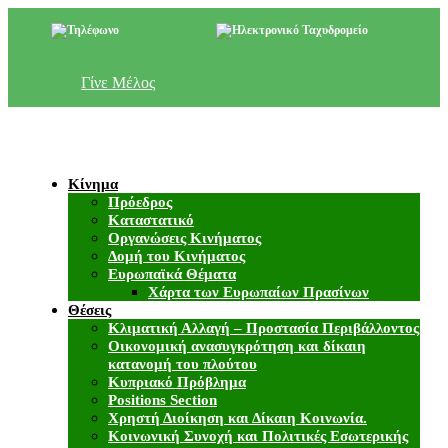
+357 22 518787
info@cyprusgreens.org
Γίνε Μέλος
Κίνημα
Πρόεδρος
Καταστατικό
Οργανώσεις Κινήματος
Δομή του Κινήματος
Ευρωπαϊκά Θέματα
Χάρτα των Ευρωπαίων Πρασίνων
Θέσεις
Κλιματική Αλλαγή – Προστασία Περιβάλλοντος
Οικονομική ανασυγκρότηση και δίκαιη
κατανομή του πλούτου
Κυπριακό Πρόβλημα
Positions Section
Χρηστή Διοίκηση και Δίκαιη Κοινωνία.
Κοινωνική Συνοχή και Πολιτικές Εσωτερικής