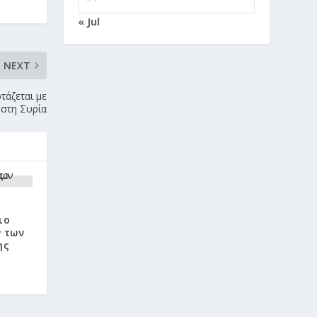
« Jul
NEXT
άζεται με
στη Συρία
ο
ιο
 των
ης