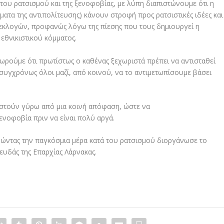
του ρατσισμού και της ξενοφοβίας, με λύπη διαπιστώνουμε ότι η
ατα της αντιπολίτευσης) κάνουν στροφή προς ρατσιστικές ιδέες και
 εκλογών, προφανώς λόγω της πίεσης που τους δημιουργεί η
εθνικιστικού κόμματος.
ρούμε ότι πρωτίστως ο καθένας ξεχωριστά πρέπει να αντισταθεί
συγχρόνως όλοι μαζί, από κοινού, να το αντιμετωπίσουμε βάσει
πιστούν γύρω από μια κοινή απόφαση, ώστε να
ξενοφοβία πριν να είναι πολύ αργά.
ώντας την παγκόσμια μέρα κατά του ρατσισμού διοργάνωσε το
υδάς της Επαρχίας Λάρνακας.