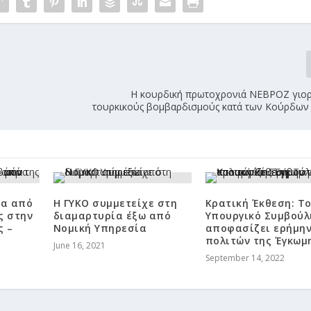
ο
Η κουρδική πρωτοχρονιά ΝΕΒΡΟΖ γιορτ
τουρκικούς βομβαρδισμούς κατά των Κούρδων 
σα από
Η ΓΥΚΟ συμμετείχε στη
Κρατική Έκθεση: Τ
ς στην
διαμαρτυρία έξω από
Υπουργικό Συμβούλ
ς –
Νομική Υπηρεσία
αποφασίζει ερήμην
πολιτών της Έγκωμ
June 16, 2021
September 14, 2022