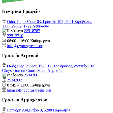
Κεντρικό Γραφείο
Οδός Περικλέους 63, Γραφείο 102, 2021 Στρόβολος
Τ.Θ.: 29682, 1722 Λευκωσία
22518787
22512710
08:00 – 16:00 Καθημερινά
info@cyprusgreens.org
Γραφείο Λεμεσού
Οδός 16ης Ιουνίου 1943 12, 1ος όροφος, γραφείο 102
Chrysostomou Court, 3022, Λεμεσός
25342661
25342665
07:45 – 13:00 Καθημερινά
limassol@
cyprusgreens.org
Γραφείο Αμμοχώστου
Γρηγόρη Αυξεντίου 3, 5288 Παραλίμνι