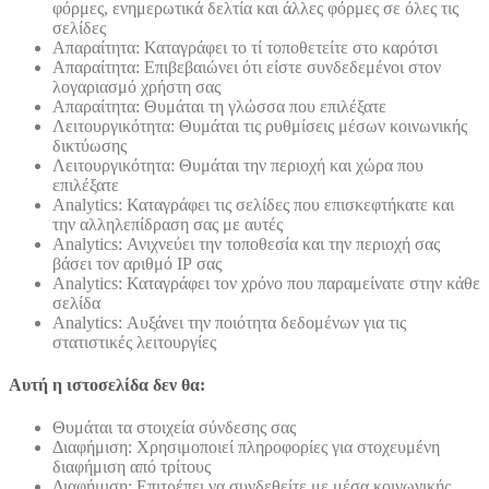
φόρμες, ενημερωτικά δελτία και άλλες φόρμες σε όλες τις
σελίδες
Απαραίτητα: Καταγράφει το τί τοποθετείτε στο καρότσι
Απαραίτητα: Επιβεβαιώνει ότι είστε συνδεδεμένοι στον
λογαριασμό χρήστη σας
Απαραίτητα: Θυμάται τη γλώσσα που επιλέξατε
Λειτουργικότητα: Θυμάται τις ρυθμίσεις μέσων κοινωνικής
δικτύωσης
Λειτουργικότητα: Θυμάται την περιοχή και χώρα που
επιλέξατε
Analytics: Καταγράφει τις σελίδες που επισκεφτήκατε και
την αλληλεπίδραση σας με αυτές
Analytics: Ανιχνεύει την τοποθεσία και την περιοχή σας
βάσει τον αριθμό ΙΡ σας
Analytics: Καταγράφει τον χρόνο που παραμείνατε στην κάθε
σελίδα
Analytics: Αυξάνει την ποιότητα δεδομένων για τις
στατιστικές λειτουργίες
Αυτή η ιστοσελίδα δεν θα:
Θυμάται τα στοιχεία σύνδεσης σας
Διαφήμιση: Χρησιμοποιεί πληροφορίες για στοχευμένη
διαφήμιση από τρίτους
Διαφήμιση: Επιτρέπει να συνδεθείτε με μέσα κοινωνικής