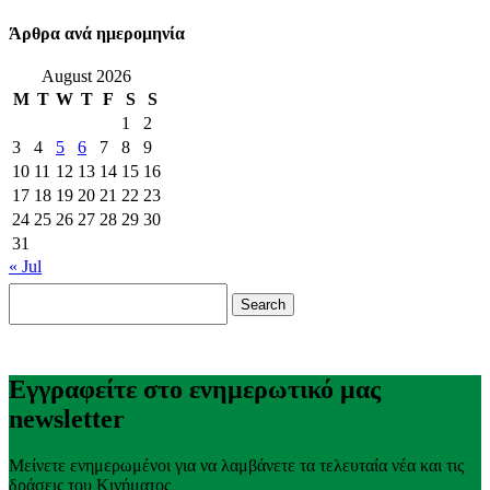
Άρθρα ανά ημερομηνία
August 2026
M
T
W
T
F
S
S
1
2
3
4
5
6
7
8
9
10
11
12
13
14
15
16
17
18
19
20
21
22
23
24
25
26
27
28
29
30
31
« Jul
Search
for:
Εγγραφείτε στο ενημερωτικό μας
newsletter
Μείνετε ενημερωμένοι για να λαμβάνετε τα τελευταία νέα και τις
δράσεις του Κινήματος