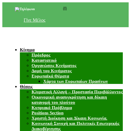
+357 22 518787
info@cyprusgreens.org
Γίνε Μέλος
Κίνημα
Πρόεδρος
Καταστατικό
Οργανώσεις Κινήματος
Δομή του Κινήματος
Ευρωπαϊκά Θέματα
Χάρτα των Ευρωπαίων Πρασίνων
Θέσεις
Κλιματική Αλλαγή – Προστασία Περιβάλλοντος
Οικονομική ανασυγκρότηση και δίκαιη
κατανομή του πλούτου
Κυπριακό Πρόβλημα
Positions Section
Χρηστή Διοίκηση και Δίκαιη Κοινωνία.
Κοινωνική Συνοχή και Πολιτικές Εσωτερικής
Διακυβέρνησης