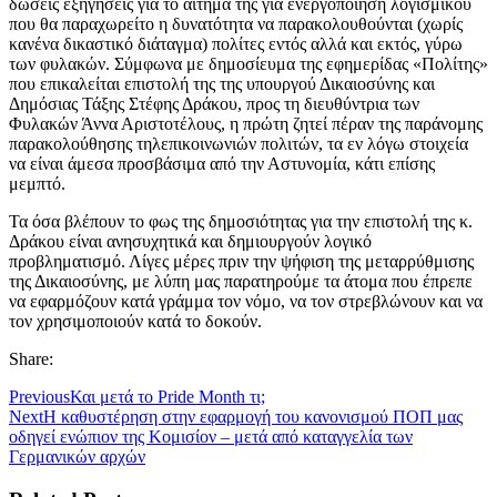
δώσεις εξηγήσεις για το αίτημα της για ενεργοποίηση λογισμικού
που θα παραχωρείτο η δυνατότητα να παρακολουθούνται (χωρίς
κανένα δικαστικό διάταγμα) πολίτες εντός αλλά και εκτός, γύρω
των φυλακών. Σύμφωνα με δημοσίευμα της εφημερίδας «Πολίτης»
που επικαλείται επιστολή της της υπουργού Δικαιοσύνης και
Δημόσιας Τάξης Στέφης Δράκου, προς τη διευθύντρια των
Φυλακών Άννα Αριστοτέλους, η πρώτη ζητεί πέραν της παράνομης
παρακολούθησης τηλεπικοινωνιών πολιτών, τα εν λόγω στοιχεία
να είναι άμεσα προσβάσιμα από την Αστυνομία, κάτι επίσης
μεμπτό.
Τα όσα βλέπουν το φως της δημοσιότητας για την επιστολή της κ.
Δράκου είναι ανησυχητικά και δημιουργούν λογικό
προβληματισμό. Λίγες μέρες πριν την ψήφιση της μεταρρύθμισης
της Δικαιοσύνης, με λύπη μας παρατηρούμε τα άτομα που έπρεπε
να εφαρμόζουν κατά γράμμα τον νόμο, να τον στρεβλώνουν και να
τον χρησιμοποιούν κατά το δοκούν.
Share:
Previous
Και μετά το Pride Month τι;
Next
Η καθυστέρηση στην εφαρμογή του κανονισμού ΠΟΠ μας
οδηγεί ενώπιον της Κομισίον – μετά από καταγγελία των
Γερμανικών αρχών