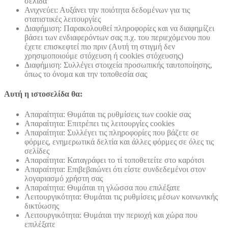
σελίδα
Ανιχνεύει: Αυξάνει την ποιότητα δεδομένων για τις
στατιστικές λειτουργίες
Διαφήμιση: Παρακολουθεί πληροφορίες και να διαφημίζει
βάσει των ενδιαφερόντων σας π.χ. του περιεχόμενου που
έχετε επισκεφτεί πιο πριν (Αυτή τη στιγμή δεν
χρησιμοποιούμε στόχευση ή cookies στόχευσης)
Διαφήμιση: Συλλέγει στοιχεία προσωπικής ταυτοποίησης,
όπως το όνομα και την τοποθεσία σας
Αυτή η ιστοσελίδα θα:
Απαραίτητα: Θυμάται τις ρυθμίσεις των cookie σας
Απαραίτητα: Επιτρέπει τις λειτουργίες cookies
Απαραίτητα: Συλλέγει τις πληροφορίες που βάζετε σε
φόρμες, ενημερωτικά δελτία και άλλες φόρμες σε όλες τις
σελίδες
Απαραίτητα: Καταγράφει το τί τοποθετείτε στο καρότσι
Απαραίτητα: Επιβεβαιώνει ότι είστε συνδεδεμένοι στον
λογαριασμό χρήστη σας
Απαραίτητα: Θυμάται τη γλώσσα που επιλέξατε
Λειτουργικότητα: Θυμάται τις ρυθμίσεις μέσων κοινωνικής
δικτύωσης
Λειτουργικότητα: Θυμάται την περιοχή και χώρα που
επιλέξατε