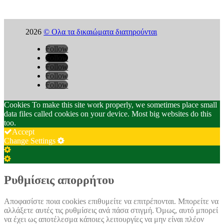
2026
© Ολα τα δικαιώματα διατηρούνται
Follow
Follow
Follow
Follow
Follow
Cookies To make this site work properly, we sometimes place small
data files called cookies on your device. Most big websites do this
too.
Accept
Change Settings
Cookie
Box
Cookie
Settings
Box
Settings
Ρυθμίσεις απορρήτου
Αποφασίστε ποια cookies επιθυμείτε να επιτρέπονται. Μπορείτε να
αλλάξετε αυτές τις ρυθμίσεις ανά πάσα στιγμή. Όμως, αυτό μπορεί
να έχει ως αποτέλεσμα κάποιες λειτουργίες να μην είναι πλέον