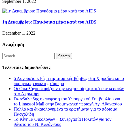
September 1, 2022
1η Δεκεμβρίου: Παγκόσμια μέρα κατά του AIDS
December 1, 2022
Αναζήτηση
Search
for:
Τελευταίες δημοσιεύσεις
6 Αυγούστου: Ρίψη της ατομικής βόμβας στη Χιροσίμα και ο
πυρηνικός εφιάλτης σήμερα
Οι Οικολόγοι στηρίζουν την κινητοποίηση κατά των κεραιών
στο Ακρωτήρι
Σκανδαλώδης η απόφαση του Υπουργικού Συμβουλίου για
το Limassol Mall στην Βιομηχανική περιοχή Αγ. Αθανασίου
Πολλά και δικαιολογημένα τα ερωτήματα για το πόρισμα
Πασχαλίδη
Το Κίνημα Οικολόγων – Συνεργασία Πολιτών για τον
θάνατο του Ν. Κλεάνθους