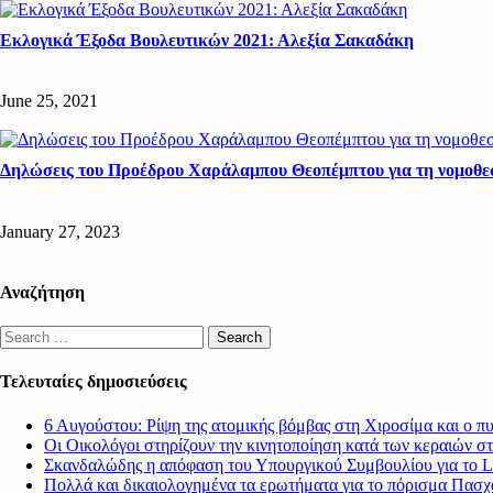
Εκλογικά Έξοδα Βουλευτικών 2021: Αλεξία Σακαδάκη
June 25, 2021
Δηλώσεις του Προέδρου Χαράλαμπου Θεοπέμπτου για τη νομοθε
January 27, 2023
Αναζήτηση
Search
for:
Τελευταίες δημοσιεύσεις
6 Αυγούστου: Ρίψη της ατομικής βόμβας στη Χιροσίμα και ο π
Οι Οικολόγοι στηρίζουν την κινητοποίηση κατά των κεραιών σ
Σκανδαλώδης η απόφαση του Υπουργικού Συμβουλίου για το Li
Πολλά και δικαιολογημένα τα ερωτήματα για το πόρισμα Πασχ