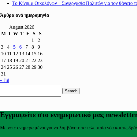
Το Κίνημα Οικολόγων – Συνεργασία Πολιτών για τον θάνατο 
Άρθρα ανά ημερομηνία
August 2026
M
T
W
T
F
S
S
1
2
3
4
5
6
7
8
9
10
11
12
13
14
15
16
17
18
19
20
21
22
23
24
25
26
27
28
29
30
31
« Jul
Search
for:
Εγγραφείτε στο ενημερωτικό μας newslette
Μείνετε ενημερωμένοι για να λαμβάνετε τα τελευταία νέα και τις δρά