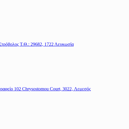
Στρόβολος Τ.Θ.: 29682, 1722 Λευκωσία
 γραφείο 102 Chrysostomou Court, 3022, Λεμεσός