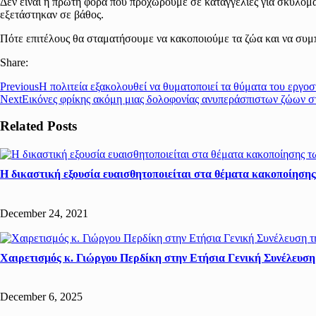
Δεν είναι η πρώτη φορά που προχωρούμε σε καταγγελίες για σκυλομα
εξετάστηκαν σε βάθος.
Πότε επιτέλους θα σταματήσουμε να κακοποιούμε τα ζώα και να συ
Share:
Previous
Η πολιτεία εξακολουθεί να θυματοποιεί τα θύματα του ερ
Next
Εικόνες φρίκης ακόμη μιας δολοφονίας ανυπεράσπιστων ζώων 
Related Posts
Η δικαστική εξουσία ευαισθητοποιείται στα θέματα κακοποίηση
December 24, 2021
Χαιρετισμός κ. Γιώργου Περδίκη στην Ετήσια Γενική Συνέλευ
December 6, 2025