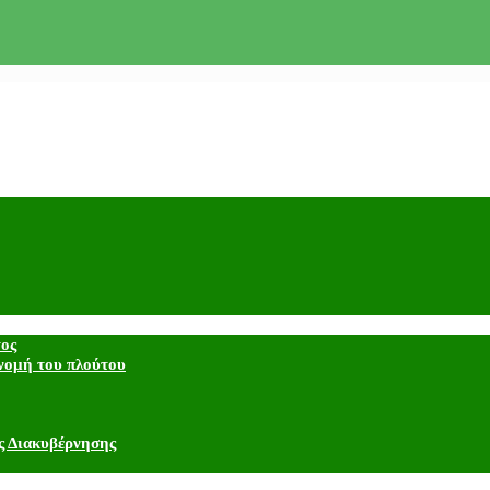
τος
νομή του πλούτου
ς Διακυβέρνησης