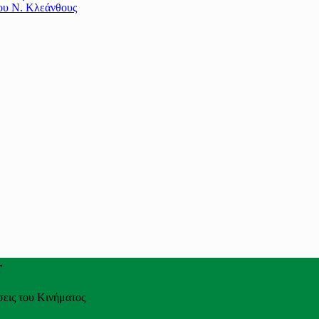
του Ν. Κλεάνθους
r
σεις του Κινήματος