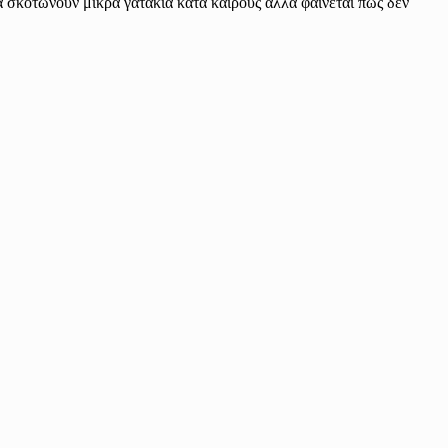
 σκοτώνουν μικρά γατάκια κατά καιρούς αλλά φαίνεται πως δεν