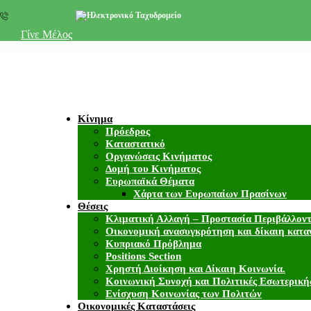
+357 22 518787
info@cyprusgreens.org
Γίνε Μέλος
Κίνημα
Πρόεδρος
Καταστατικό
Οργανώσεις Κινήματος
Δομή του Κινήματος
Ευρωπαϊκά Θέματα
Χάρτα των Ευρωπαίων Πρασίνων
Θέσεις
Κλιματική Αλλαγή – Προστασία Περιβάλλον
Οικονομική ανασυγκρότηση και δίκαιη κατα
Κυπριακό Πρόβλημα
Positions Section
Χρηστή Διοίκηση και Δίκαιη Κοινωνία.
Κοινωνική Συνοχή και Πολιτικές Εσωτερική
Ενίσχυση Κοινωνίας των Πολιτών
Οικονομικές Καταστάσεις