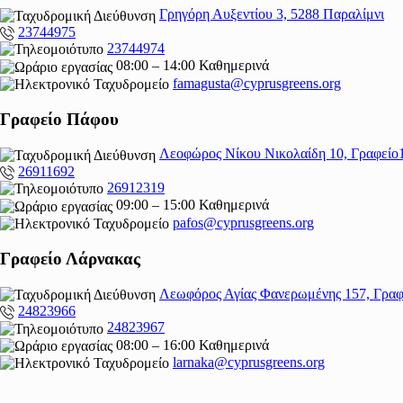
Γρηγόρη Αυξεντίου 3, 5288 Παραλίμνι
23744975
23744974
08:00 – 14:00 Καθημερινά
famagusta@
cyprusgreens.org
Γραφείο Πάφου
Λεοφώρος Νίκου Νικολαίδη 10, Γραφείο
26911692
26912319
09:00 – 15:00 Καθημερινά
pafos@cyprusgreens.org
Γραφείο Λάρνακας
Λεωφόρος Αγίας Φανερωμένης 157, Γραφ
24823966
24823967
08:00 – 16:00 Καθημερινά
larnaka@cyprusgreens.
org