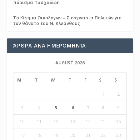
πόρισμα Πασχαλίδη
Το Κίνημα Οικολόγων – Συνεργασία Πολιτών για
τον θάνατο του Ν. Κλεάνθους
ΆΡΘΡΑ ΑΝΆ ΗΜΕΡΟΜΗΝΊΑ
AUGUST 2026
M
T
W
T
F
S
S
1
2
3
4
5
6
7
8
9
10
11
12
13
14
15
16
17
18
19
20
21
22
23