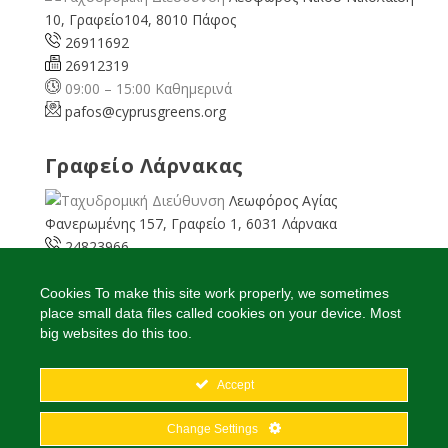
10, Γραφείο104, 8010 Πάφος
26911692
26912319
09:00 – 15:00 Καθημερινά
pafos@cyprusgreens.org
Γραφείο Λάρνακας
Λεωφόρος Αγίας
Φανερωμένης 157, Γραφείο 1, 6031 Λάρνακα
24823966
24823967
08:00 – 16:00 Καθημερινά
Cookies To make this site work properly, we sometimes
place small data files called cookies on your device. Most
larnaka@cyprusgreens.
org
big websites do this too.
Accept
2026
© Ολα τα δικαιώματα διατηρούνται
Change Settings