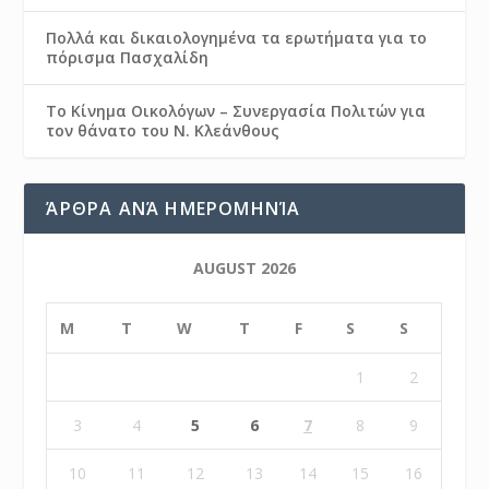
Πολλά και δικαιολογημένα τα ερωτήματα για το
πόρισμα Πασχαλίδη
Το Κίνημα Οικολόγων – Συνεργασία Πολιτών για
τον θάνατο του Ν. Κλεάνθους
ΆΡΘΡΑ ΑΝΆ ΗΜΕΡΟΜΗΝΊΑ
AUGUST 2026
M
T
W
T
F
S
S
1
2
3
4
5
6
7
8
9
10
11
12
13
14
15
16