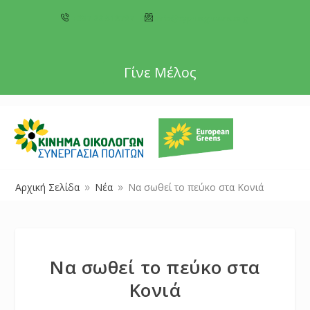
+357 22 518787
info@cyprusgreens.org
Γίνε Μέλος
Αρχική Σελίδα
Νέα
Να σωθεί το πεύκο στα Κονιά
9
9
Να σωθεί το πεύκο στα
Κονιά