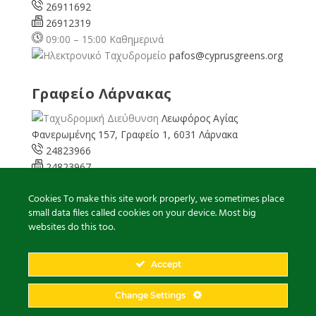
26911692
26912319
09:00 – 15:00 Καθημερινά
pafos@cyprusgreens.org
Γραφείο Λάρνακας
Λεωφόρος Αγίας
Φανερωμένης 157, Γραφείο 1, 6031 Λάρνακα
24823966
24823967
08:00 – 16:00 Καθημερινά
Cookies To make this site work properly, we sometimes place
larnaka@cyprusgreens.
small data files called cookies on your device. Most big
org
websites do this too.
Accept
2026
© Ολα τα δικαιώματα διατηρούνται
Change Settings