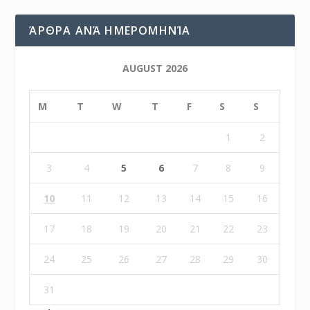
ΆΡΘΡΑ ΑΝΆ ΗΜΕΡΟΜΗΝΊΑ
AUGUST 2026
M
T
W
T
F
S
S
1
2
3
4
5
6
7
8
9
10
11
12
13
14
15
16
17
18
19
20
21
22
23
24
25
26
27
28
29
30
31