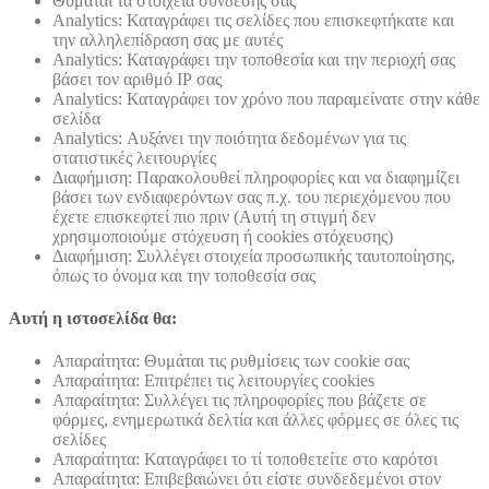
Θυμάται τα στοιχεία σύνδεσης σας
Analytics: Καταγράφει τις σελίδες που επισκεφτήκατε και
την αλληλεπίδραση σας με αυτές
Analytics: Καταγράφει την τοποθεσία και την περιοχή σας
βάσει τον αριθμό ΙΡ σας
Analytics: Καταγράφει τον χρόνο που παραμείνατε στην κάθε
σελίδα
Analytics: Αυξάνει την ποιότητα δεδομένων για τις
στατιστικές λειτουργίες
Διαφήμιση: Παρακολουθεί πληροφορίες και να διαφημίζει
βάσει των ενδιαφερόντων σας π.χ. του περιεχόμενου που
έχετε επισκεφτεί πιο πριν (Αυτή τη στιγμή δεν
χρησιμοποιούμε στόχευση ή cookies στόχευσης)
Διαφήμιση: Συλλέγει στοιχεία προσωπικής ταυτοποίησης,
όπως το όνομα και την τοποθεσία σας
Αυτή η ιστοσελίδα θα:
Απαραίτητα: Θυμάται τις ρυθμίσεις των cookie σας
Απαραίτητα: Επιτρέπει τις λειτουργίες cookies
Απαραίτητα: Συλλέγει τις πληροφορίες που βάζετε σε
φόρμες, ενημερωτικά δελτία και άλλες φόρμες σε όλες τις
σελίδες
Απαραίτητα: Καταγράφει το τί τοποθετείτε στο καρότσι
Απαραίτητα: Επιβεβαιώνει ότι είστε συνδεδεμένοι στον