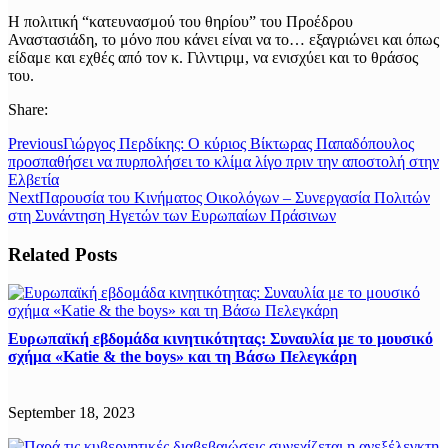
Η πολιτική “κατευνασμού του θηρίου” του Προέδρου
Αναστασιάδη, το μόνο που κάνει είναι να το… εξαγριώνει και όπως
είδαμε και εχθές από τον κ. Γιλντιριμ, να ενισχύει και το θράσος
του.
Share:
Previous
Γιώργος Περδίκης: Ο κύριος Βίκτωρας Παπαδόπουλος
προσπαθήσει να πυρπολήσει το κλίμα λίγο πριν την αποστολή στην
Ελβετία
Next
Παρουσία του Κινήματος Οικολόγων – Συνεργασία Πολιτών
στη Συνάντηση Ηγετών των Ευρωπαίων Πράσινων
Related Posts
Ευρωπαϊκή εβδομάδα κινητικότητας: Συναυλία με το μουσικό
σχήμα «Katie & the boys» και τη Βάσω Πελεγκάρη
September 18, 2023