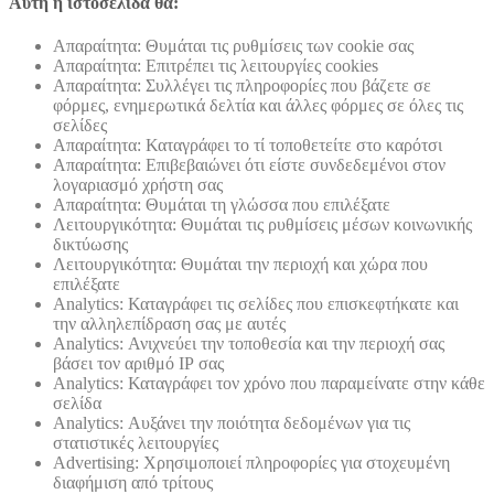
Αυτή η ιστοσελίδα θα:
Απαραίτητα: Θυμάται τις ρυθμίσεις των cookie σας
Απαραίτητα: Επιτρέπει τις λειτουργίες cookies
Απαραίτητα: Συλλέγει τις πληροφορίες που βάζετε σε
φόρμες, ενημερωτικά δελτία και άλλες φόρμες σε όλες τις
σελίδες
Απαραίτητα: Καταγράφει το τί τοποθετείτε στο καρότσι
Απαραίτητα: Επιβεβαιώνει ότι είστε συνδεδεμένοι στον
λογαριασμό χρήστη σας
Απαραίτητα: Θυμάται τη γλώσσα που επιλέξατε
Λειτουργικότητα: Θυμάται τις ρυθμίσεις μέσων κοινωνικής
δικτύωσης
Λειτουργικότητα: Θυμάται την περιοχή και χώρα που
επιλέξατε
Analytics: Καταγράφει τις σελίδες που επισκεφτήκατε και
την αλληλεπίδραση σας με αυτές
Analytics: Ανιχνεύει την τοποθεσία και την περιοχή σας
βάσει τον αριθμό ΙΡ σας
Analytics: Καταγράφει τον χρόνο που παραμείνατε στην κάθε
σελίδα
Analytics: Αυξάνει την ποιότητα δεδομένων για τις
στατιστικές λειτουργίες
Advertising: Χρησιμοποιεί πληροφορίες για στοχευμένη
διαφήμιση από τρίτους