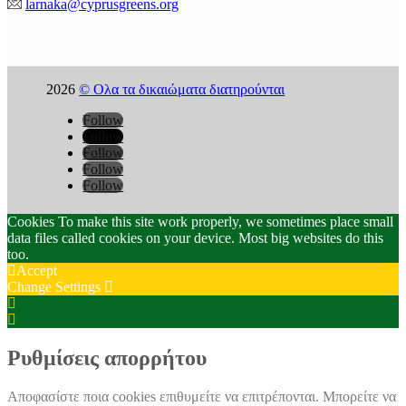
larnaka@cyprusgreens.
org
2026
© Ολα τα δικαιώματα διατηρούνται
Follow
Follow
Follow
Follow
Follow
Cookies To make this site work properly, we sometimes place small
data files called cookies on your device. Most big websites do this
too.
Accept
Change Settings
Cookie
Box
Cookie
Settings
Box
Settings
Ρυθμίσεις απορρήτου
Αποφασίστε ποια cookies επιθυμείτε να επιτρέπονται. Μπορείτε να