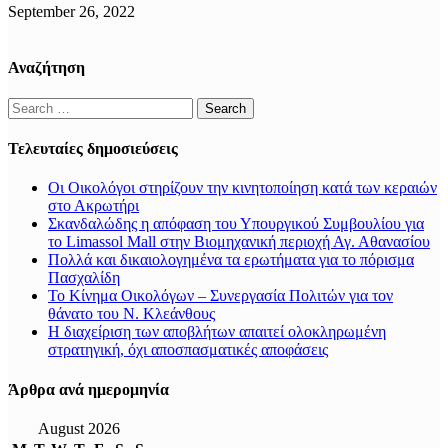
September 26, 2022
Αναζήτηση
Search
for:
Τελευταίες δημοσιεύσεις
Οι Οικολόγοι στηρίζουν την κινητοποίηση κατά των κεραιών
στο Ακρωτήρι
Σκανδαλώδης η απόφαση του Υπουργικού Συμβουλίου για
το Limassol Mall στην Βιομηχανική περιοχή Αγ. Αθανασίου
Πολλά και δικαιολογημένα τα ερωτήματα για το πόρισμα
Πασχαλίδη
Το Κίνημα Οικολόγων – Συνεργασία Πολιτών για τον
θάνατο του Ν. Κλεάνθους
Η διαχείριση των αποβλήτων απαιτεί ολοκληρωμένη
στρατηγική, όχι αποσπασματικές αποφάσεις
Άρθρα ανά ημερομηνία
August 2026