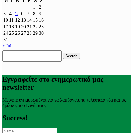
M
T
W
T
F
S
S
1
2
3
4
5
6
7
8
9
10
11
12
13
14
15
16
17
18
19
20
21
22
23
24
25
26
27
28
29
30
31
« Jul
Search
for:
Εγγραφείτε στο ενημερωτικό μας
newsletter
Μείνετε ενημερωμένοι για να λαμβάνετε τα τελευταία νέα και τις
δράσεις του Κινήματος
Success!