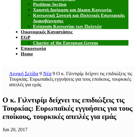
Positions Section
Χρηστή Διοίκηση και Δίκαιη Κοινωνία.
Κοινωνική Συνοχή και Πολιτικές Εσωτερικής
Διακυβέρνησης
Ενίσχυση Κοινωνίας των Πολιτών
Οικονομικές Καταστάσεις
EGP
Charter of the European Greens
Επικοινωνία
Home
Αρχική Σελίδα
9
Νέα
9
Ο κ. Γιλντιρίμ δείχνει τις επιδιώξεις τις
Τουρκίας: Ευρωπαϊκές εγγυήσεις για τους εποίκους, τουρκικές
απειλές για εμάς
Ο κ. Γιλντιρίμ δείχνει τις επιδιώξεις τις
Τουρκίας: Ευρωπαϊκές εγγυήσεις για τους
εποίκους, τουρκικές απειλές για εμάς
Jun 20, 2017