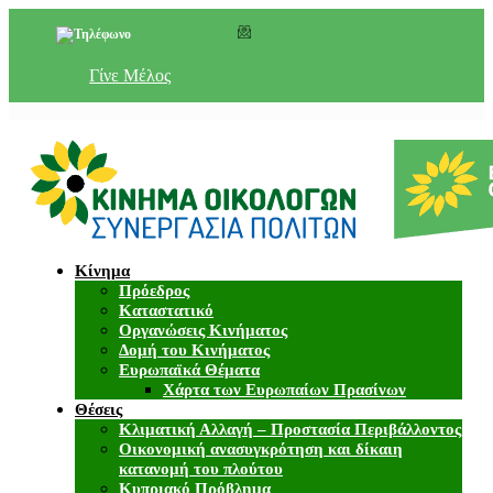
+357 22 518787
info@cyprusgreens.org
Γίνε Μέλος
Κίνημα
Πρόεδρος
Καταστατικό
Οργανώσεις Κινήματος
Δομή του Κινήματος
Ευρωπαϊκά Θέματα
Χάρτα των Ευρωπαίων Πρασίνων
Θέσεις
Κλιματική Αλλαγή – Προστασία Περιβάλλοντος
Οικονομική ανασυγκρότηση και δίκαιη
κατανομή του πλούτου
Κυπριακό Πρόβλημα