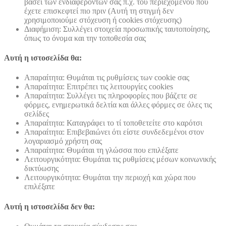
βάσει των ενδιαφερόντων σας π.χ. του περιεχόμενου που
έχετε επισκεφτεί πιο πριν (Αυτή τη στιγμή δεν
χρησιμοποιούμε στόχευση ή cookies στόχευσης)
Διαφήμιση: Συλλέγει στοιχεία προσωπικής ταυτοποίησης,
όπως το όνομα και την τοποθεσία σας
Αυτή η ιστοσελίδα θα:
Απαραίτητα: Θυμάται τις ρυθμίσεις των cookie σας
Απαραίτητα: Επιτρέπει τις λειτουργίες cookies
Απαραίτητα: Συλλέγει τις πληροφορίες που βάζετε σε
φόρμες, ενημερωτικά δελτία και άλλες φόρμες σε όλες τις
σελίδες
Απαραίτητα: Καταγράφει το τί τοποθετείτε στο καρότσι
Απαραίτητα: Επιβεβαιώνει ότι είστε συνδεδεμένοι στον
λογαριασμό χρήστη σας
Απαραίτητα: Θυμάται τη γλώσσα που επιλέξατε
Λειτουργικότητα: Θυμάται τις ρυθμίσεις μέσων κοινωνικής
δικτύωσης
Λειτουργικότητα: Θυμάται την περιοχή και χώρα που
επιλέξατε
Αυτή η ιστοσελίδα δεν θα: