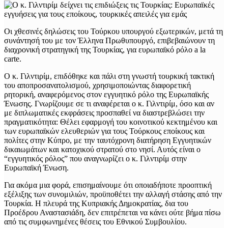
Οι χθεσινές δηλώσεις του Τούρκου υπουργού εξωτερικών, μετά τη
συνάντησή του με τον Έλληνα Πρωθυπουργό, επιβεβαιώνουν τη
διαχρονική στρατηγική της Τουρκίας, για ευρωπαϊκό ρόλο a la
carte.
Ο κ. Γιλντιρίμ, επιδόθηκε και πάλι στη γνωστή τουρκική τακτική
του αποπροσανατολισμού, χρησιμοποιώντας διαφορετική
ρητορική, αναφερόμενος στον εγγυητικό ρόλο της Ευρωπαϊκής
Ένωσης. Γνωρίζουμε σε τι αναφέρεται ο κ. Γιλντιρίμ, όσο και αν
με διπλωματικές εκφράσεις προσπαθεί να διαστρεβλώσει την
πραγματικότητα: Θέλει εφαρμογή του κοινοτικού κεκτημένου και
των ευρωπαϊκών ελευθεριών για τους Τούρκους εποίκους και
πολίτες στην Κύπρο, με την ταυτόχρονη διατήρηση Εγγυητικών
δικαιωμάτων και κατοχικού στρατού στο νησί. Αυτός είναι ο
“εγγυητικός ρόλος” που αναγνωρίζει ο κ. Γιλντιρίμ στην
Ευρωπαϊκή Ένωση.
Για ακόμα μια φορά, επισημαίνουμε ότι οποιαδήποτε προοπτική
εξέλιξης των συνομιλιών, προϋποθέτει την αλλαγή στάσης από την
Τουρκία. Η πλευρά της Κυπριακής Δημοκρατίας, δια του
Προέδρου Αναστασιάδη, δεν επιτρέπεται να κάνει ούτε βήμα πίσω
από τις συμφωνημένες θέσεις του Εθνικού Συμβουλίου.