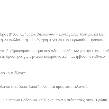
εδρος Β’ του Κινήματος Οικολόγων – Συνεργασία Πολιτών, κα Έφη
ίτη 20 Ιουλίου στη “Συνάντηση Ηγετών των Ευρωπαίων Πράσινων”.
νός ότι βρισκόμαστε σε μια περίοδο προκλήσεων για την ευρωπαϊκ
 τη δράση μας για την αποτελεσματικότερη παρέμβαση, σε εθνικό
βασικούς άξονες:
ολιτικό στερέωμα, βασιζόμενοι στα πρόσφατα εκλογικά
ν Ευρωπαίων Πράσινων, καθώς και ποια η στάση τους στην Ευρώπη