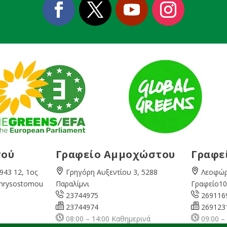
σού
Γραφείο Αμμοχώστου
Γραφε
943 12, 1ος
Γρηγόρη Αυξεντίου 3, 5288
Λεοφώρ
Chrysostomou
Παραλίμνι
Γραφείο10
23744975
269116
23744974
269123
08:00 – 14:00 Καθημερινά
09:00 –