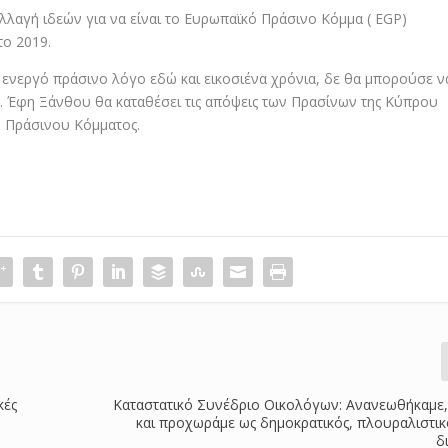
λλαγή ιδεών για να είναι το Ευρωπαϊκό Πράσινο Κόμμα ( EGP)
το 2019.
ενεργό πράσινο λόγο εδώ και εικοσιένα χρόνια, δε θα μπορούσε ν
. Έφη Ξάνθου θα καταθέσει τις απόψεις των Πρασίνων της Κύπρου
ύ Πράσινου Κόμματος.
κές
Καταστατικό Συνέδριο Οικολόγων: Ανανεωθήκαμε,
και προχωράμε ως δημοκρατικός, πλουραλιστι
δ