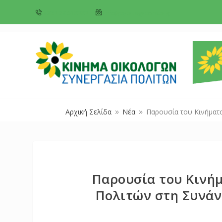
+357 22 518787
info@cyprusgreens.org
Αρχική Σελίδα
Νέα
Παρουσία του Κινήματ
9
9
Παρουσία του Κινή
Πολιτών στη Συνά