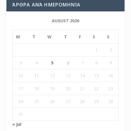
ΆΡΘΡΑ ΑΝΆ ΗΜΕΡΟΜΗΝΊΑ
AUGUST 2026
M
T
W
T
F
S
S
1
2
3
4
5
6
7
8
9
10
11
12
13
14
15
16
17
18
19
20
21
22
23
24
25
26
27
28
29
30
31
« Jul