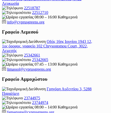
Λευκωσία
22518787
22512710
08:00 – 16:00 Καθημερινά
info@cyprusgreens.org
Γραφείο Λεμεσού
Οδός 16ης Ιουνίου 1943 12,
1ος όροφος, γραφείο 102 Chrysostomou Court, 3022,
Λεμεσός
25342661
25342665
07:45 – 13:00 Καθημερινά
limassol@
cyprusgreens.org
Γραφείο Αμμοχώστου
Γρηγόρη Αυξεντίου 3, 5288
Παραλίμνι
23744975
23744974
08:00 – 14:00 Καθημερινά
famagusta@
cyprusgreens.org