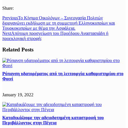
Share:
Previous
Το Κίνημα Οικολόγων – Συνεργασία Πολιτών
διοργανώνει εκδήλωση με τη συμμετοχή Ελληνοκυπρίων και
Τουρκοκυπρίων με θέμα την Ασφάλεια.
Next
Απότομη προσγείωση του Προέδρου Αναστασιάδη ή
προεκλογική στροφή;
Related Posts
Ρύπανση υδατορέματος από τη λειτουργία καθαριστηρίου στο
Φοινί
January 19, 2022
Καταδικάζουμε την αδειοδοτημένη καταστροφή του
Περιβάλλοντος στην Πέγεια