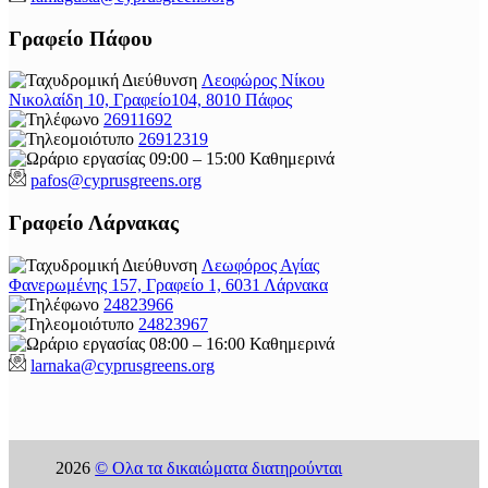
Γραφείο Πάφου
Λεοφώρος Νίκου
Νικολαίδη 10, Γραφείο104, 8010 Πάφος
26911692
26912319
09:00 – 15:00 Καθημερινά
pafos@cyprusgreens.org
Γραφείο Λάρνακας
Λεωφόρος Αγίας
Φανερωμένης 157, Γραφείο 1, 6031 Λάρνακα
24823966
24823967
08:00 – 16:00 Καθημερινά
larnaka@cyprusgreens.
org
2026
© Ολα τα δικαιώματα διατηρούνται