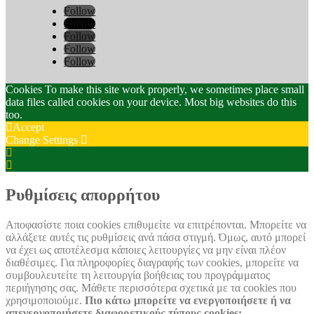
Follow
Follow
Follow
Follow
Follow
Cookies To make this site work properly, we sometimes place small
data files called cookies on your device. Most big websites do this
too.
Accept
Change Settings
Cookie
Box
Cookie
Settings
Box
Settings
Ρυθμίσεις απορρήτου
Αποφασίστε ποια cookies επιθυμείτε να επιτρέπονται. Μπορείτε να
αλλάξετε αυτές τις ρυθμίσεις ανά πάσα στιγμή. Όμως, αυτό μπορεί
να έχει ως αποτέλεσμα κάποιες λειτουργίες να μην είναι πλέον
διαθέσιμες. Για πληροφορίες διαγραφής των cookies, μπορείτε να
συμβουλευτείτε τη λειτουργία βοήθειας του προγράμματος
περιήγησης σας. Μάθετε περισσότερα σχετικά με τα cookies που
χρησιμοποιούμε.
Πιο κάτω μπορείτε να ενεργοποιήσετε ή να
απενεργοποιήσετε διαφορετικούς τύπους cookies: