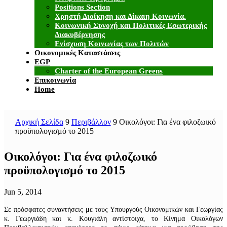
Positions Section
Χρηστή Διοίκηση και Δίκαιη Κοινωνία.
Κοινωνική Συνοχή και Πολιτικές Εσωτερικής
Διακυβέρνησης
Ενίσχυση Κοινωνίας των Πολιτών
Οικονομικές Καταστάσεις
EGP
Charter of the European Greens
Επικοινωνία
Home
Αρχική Σελίδα
9
Περιβάλλον
9
Οικολόγοι: Για ένα φιλοζωικό
προϋπολογισμό το 2015
Οικολόγοι: Για ένα φιλοζωικό
προϋπολογισμό το 2015
Jun 5, 2014
Σε πρόσφατες συναντήσεις με τους Υπουργούς Οικονομικών και Γεωργίας
κ. Γεωργιάδη και κ. Κουγιάλη αντίστοιχα, το Κίνημα Οικολόγων