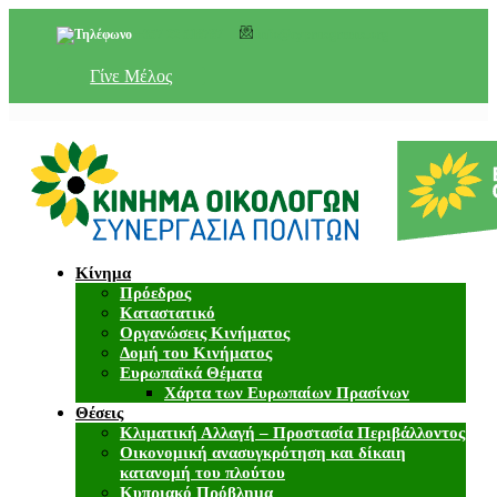
+357 22 518787
info@cyprusgreens.org
Γίνε Μέλος
Κίνημα
Πρόεδρος
Καταστατικό
Οργανώσεις Κινήματος
Δομή του Κινήματος
Ευρωπαϊκά Θέματα
Χάρτα των Ευρωπαίων Πρασίνων
Θέσεις
Κλιματική Αλλαγή – Προστασία Περιβάλλοντος
Οικονομική ανασυγκρότηση και δίκαιη
κατανομή του πλούτου
Κυπριακό Πρόβλημα