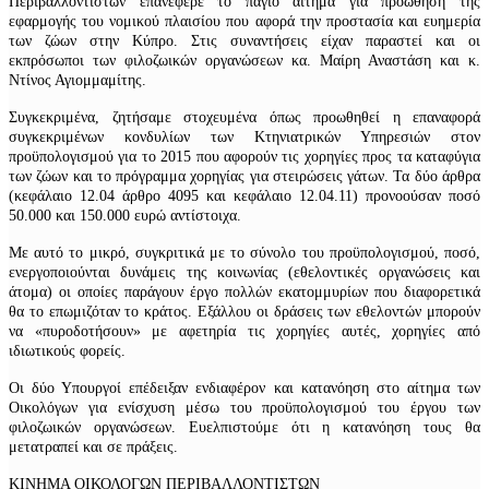
Περιβαλλοντιστών επανέφερε το πάγιο αίτημα για προώθηση της
εφαρμογής του νομικού πλαισίου που αφορά την προστασία και ευημερία
των ζώων στην Κύπρο. Στις συναντήσεις είχαν παραστεί και οι
εκπρόσωποι των φιλοζωικών οργανώσεων κα. Μαίρη Αναστάση και κ.
Ντίνος Αγιομμαμίτης.
Συγκεκριμένα, ζητήσαμε στοχευμένα όπως προωθηθεί η επαναφορά
συγκεκριμένων κονδυλίων των Κτηνιατρικών Υπηρεσιών στον
προϋπολογισμού για το 2015 που αφορούν τις χορηγίες προς τα καταφύγια
των ζώων και το πρόγραμμα χορηγίας για στειρώσεις γάτων. Τα δύο άρθρα
(κεφάλαιο 12.04 άρθρο 4095 και κεφάλαιο 12.04.11) προνοούσαν ποσό
50.000 και 150.000 ευρώ αντίστοιχα.
Με αυτό το μικρό, συγκριτικά με το σύνολο του προϋπολογισμού, ποσό,
ενεργοποιούνται δυνάμεις της κοινωνίας (εθελοντικές οργανώσεις και
άτομα) οι οποίες παράγουν έργο πολλών εκατομμυρίων που διαφορετικά
θα το επωμιζόταν το κράτος. Εξάλλου οι δράσεις των εθελοντών μπορούν
να «πυροδοτήσουν» με αφετηρία τις χορηγίες αυτές, χορηγίες από
ιδιωτικούς φορείς.
Οι δύο Υπουργοί επέδειξαν ενδιαφέρον και κατανόηση στο αίτημα των
Οικολόγων για ενίσχυση μέσω του προϋπολογισμού του έργου των
φιλοζωικών οργανώσεων. Ευελπιστούμε ότι η κατανόηση τους θα
μετατραπεί και σε πράξεις.
ΚΙΝΗΜΑ ΟΙΚΟΛΟΓΩΝ ΠΕΡΙΒΑΛΛΟΝΤΙΣΤΩΝ