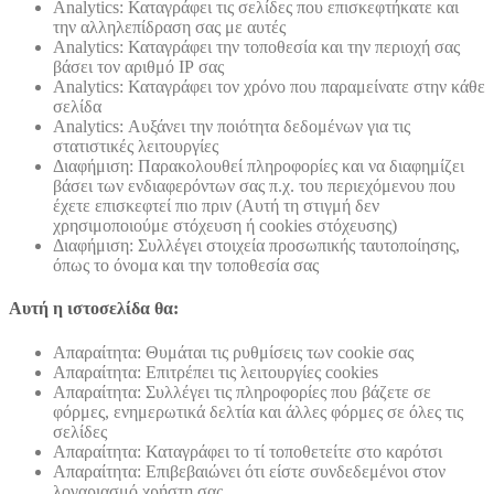
Analytics: Καταγράφει τις σελίδες που επισκεφτήκατε και
την αλληλεπίδραση σας με αυτές
Analytics: Καταγράφει την τοποθεσία και την περιοχή σας
βάσει τον αριθμό ΙΡ σας
Analytics: Καταγράφει τον χρόνο που παραμείνατε στην κάθε
σελίδα
Analytics: Αυξάνει την ποιότητα δεδομένων για τις
στατιστικές λειτουργίες
Διαφήμιση: Παρακολουθεί πληροφορίες και να διαφημίζει
βάσει των ενδιαφερόντων σας π.χ. του περιεχόμενου που
έχετε επισκεφτεί πιο πριν (Αυτή τη στιγμή δεν
χρησιμοποιούμε στόχευση ή cookies στόχευσης)
Διαφήμιση: Συλλέγει στοιχεία προσωπικής ταυτοποίησης,
όπως το όνομα και την τοποθεσία σας
Αυτή η ιστοσελίδα θα:
Απαραίτητα: Θυμάται τις ρυθμίσεις των cookie σας
Απαραίτητα: Επιτρέπει τις λειτουργίες cookies
Απαραίτητα: Συλλέγει τις πληροφορίες που βάζετε σε
φόρμες, ενημερωτικά δελτία και άλλες φόρμες σε όλες τις
σελίδες
Απαραίτητα: Καταγράφει το τί τοποθετείτε στο καρότσι
Απαραίτητα: Επιβεβαιώνει ότι είστε συνδεδεμένοι στον
λογαριασμό χρήστη σας