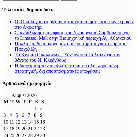
for:
Τελευταίες δημοσιεύσεις
Οι Οικολόγοι στηρίζουν την κινητοποίηση κατά των κεραιών
στο Ακρωτήρι
Σκανδαλώδης η απόφαση του Υπουργικού Συμβουλίου για
το Limassol Mall στην Βιομηχανική περιοχή Αγ. Αθανασίου
Πολλά και δικαιολογημένα τα ερωτήματα για το πόρισμα
Πασχαλίδη
Το Κίνημα Οικολόγων – Συνεργασία Πολιτών για τον
θάνατο του Ν. Κλεάνθους
Η διαχείριση των αποβλήτων απαιτεί ολοκληρωμένη
στρατηγική, όχι αποσπασματικές αποφάσεις
Άρθρα ανά ημερομηνία
August 2026
M
T
W
T
F
S
S
1
2
3
4
5
6
7
8
9
10
11
12
13
14
15
16
17
18
19
20
21
22
23
24
25
26
27
28
29
30