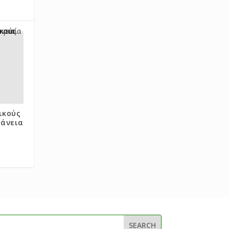
ικούς
φάνεια