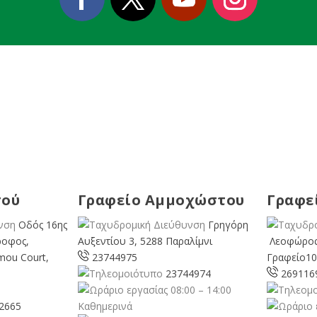
σού
Γραφείο Αμμοχώστου
Γραφε
Οδός 16ης
Γρηγόρη
ροφος,
Αυξεντίου 3, 5288 Παραλίμνι
Λεοφώρος
mou Court,
23744975
Γραφείο10
23744974
269116
08:00 – 14:00
2665
Καθημερινά