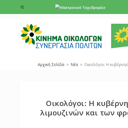
+357 22 518787
info@cyprus
Αρχική Σελίδα
Νέα
Οικολόγοι: Η κυβέρνησ
9
9
Οικολόγοι: Η κυβέρνη
λιμουζινών και των φ