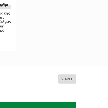
ιακής
ίας
ολόγων
ευή
ικό