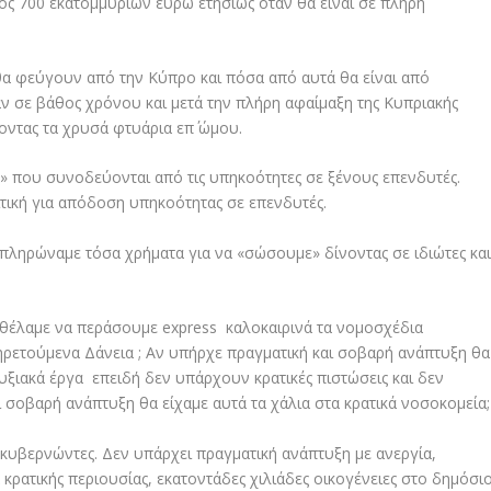
ος 700 εκατομμυρίων ευρώ ετησίως όταν θα είναι σε πλήρη
θα φεύγουν από την Κύπρο και πόσα από αυτά θα είναι από
ν σε βάθος χρόνου και μετά την πλήρη αφαίμαξη της Κυπριακής
οντας τα χρυσά φτυάρια επ΄ ώμου.
γα» που συνοδεύονται από τις υπηκοότητες σε ξένους επενδυτές.
τική για απόδοση υπηκοότητας σε επενδυτές.
πληρώναμε τόσα χρήματα για να «σώσουμε» δίνοντας σε ιδιώτες κα
θέλαμε να περάσουμε express καλοκαιρινά τα νομοσχέδια
ηρετούμενα Δάνεια ; Αν υπήρχε πραγματική και σοβαρή ανάπτυξη θα
ξιακά έργα επειδή δεν υπάρχουν κρατικές πιστώσεις και δεν
ι σοβαρή ανάπτυξη θα είχαμε αυτά τα χάλια στα κρατικά νοσοκομεία
κυβερνώντες. Δεν υπάρχει πραγματική ανάπτυξη με ανεργία,
ατικής περιουσίας, εκατοντάδες χιλιάδες οικογένειες στο δημόσι