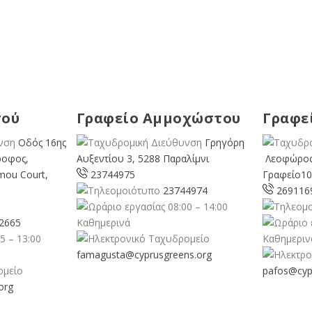
σού
Γραφείο Αμμοχώστου
Γραφε
Οδός 16ης
Γρηγόρη
ροφος,
Αυξεντίου 3, 5288 Παραλίμνι
Λεοφώρος
mou Court,
23744975
Γραφείο10
23744974
269116
08:00 – 14:00
2665
Καθημερινά
5 – 13:00
Καθημεριν
famagusta@
cyprusgreens.org
pafos@cyp
org