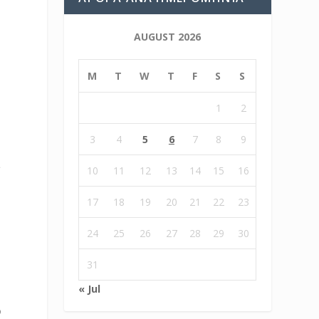
AUGUST 2026
M
T
W
T
F
S
S
1
2
3
4
5
6
7
8
9
ι
10
11
12
13
14
15
16
17
18
19
20
21
22
23
24
25
26
27
28
29
30
;
31
« Jul
ο