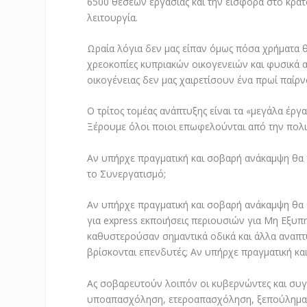
6500 θέσεων εργασίας και την εισφορά στο κράτ
λειτουργία.
Ωραία λόγια δεν μας είπαν όμως πόσα χρήματα 
χρεοκοπίες κυπριακών οικογενειών και φυσικά α
οικογένειας δεν μας χαιρετίσουν ένα πρωί παίρν
Ο τρίτος τομέας ανάπτυξης είναι τα «μεγάλα έρ
Ξέρουμε όλοι ποιοι επωφελούνται από την πολι
Αν υπήρχε πραγματική και σοβαρή ανάκαμψη θα 
το Συνεργατισμό;
Αν υπήρχε πραγματική και σοβαρή ανάκαμψη θα 
για express εκποιήσεις περιουσιών για Μη Εξυπ
καθυστερούσαν σημαντικά οδικά και άλλα αναπτυ
βρίσκονται επενδυτές; Αν υπήρχε πραγματική κα
Ας σοβαρευτούν λοιπόν οι κυβερνώντες και συγ
υποαπασχόληση, ετεροαπασχόληση, ξεπούλημα κρ