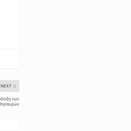
NEXT
άδειξη των
 θησαυρών