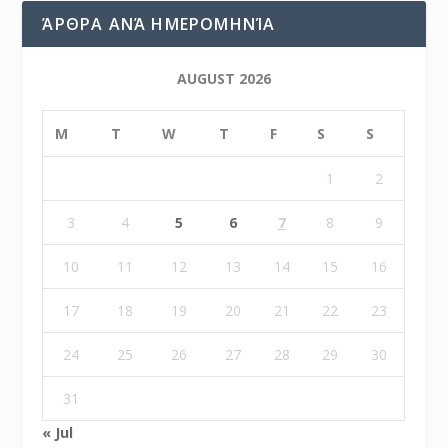
ΆΡΘΡΑ ΑΝΆ ΗΜΕΡΟΜΗΝΊΑ
AUGUST 2026
M
T
W
T
F
S
S
1
2
3
4
5
6
7
8
9
10
11
12
13
14
15
16
17
18
19
20
21
22
23
24
25
26
27
28
29
30
31
« Jul