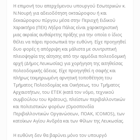
Η επιμονή του απερχόμενου υπουργού Εσωτερικών κ.
Ν.Νουρή για αδειοδότηση οκταώροφου ή και
δεκαώροφου πύργου μέσα στην Περιοχή Ειδικού
Χαρακτήρα (ΠΕΧ) Λήδρα Πάλας είναι χαρακτηριστική
μιας ακραίας αυθαίρετης πράξης για την οποία ο ίδιος
θέλει να πάρει προσωπικά την ευθύνη. Είχε προηγηθεί
δυο φορές η απόρριψη και μάλιστα με συντριπτική
πλειοψηφία της αίτησης από την αρμόδια πολεοδομική
αρχή (Δήμος Λευκωσίας) για χορήγηση της αιτηθείσας
πολεοδομικής άδειας. Είχε προηγηθεί η σαφής και
πλήρως τεκμηριωμένη αρνητική τοποθέτηση του
Τμήματος Πολεοδομίας και Οικήσεως, του Τμήματος
Αρχαιοτήτων, του ΕΤΕΚ (κατά τον νόμο, τεχνικού
συμβούλου του Κράτους), πλείστων περιβαλλοντικών
και πολιτιστικών φορέων (Ομοσπονδία
Περιβαλλοντικών Οργανώσεων, ΠOAK, ICOMOS), των
κατοίκων Αγίου Ανδρέα και των Φίλων της Λευκωσίας.
Η ευθύνη δεν θα βαρύνει μόνο τον υπουργό