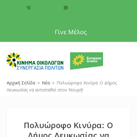
+357 22 518787
info@cyprusgreens.org
Γίνε Μέλος
Αρχική Σελίδα
Νέα
Πολυώροφο Κινύρα: Ο Δήμος
9
9
Λευκωσίας να αντισταθεί στον Νουρή!
Πολυώροφο Κινύρα: Ο
Δήμος Λευκωσίας να