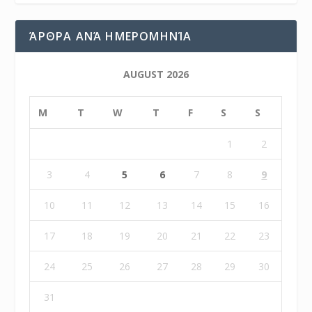
ΆΡΘΡΑ ΑΝΆ ΗΜΕΡΟΜΗΝΊΑ
AUGUST 2026
M
T
W
T
F
S
S
1
2
3
4
5
6
7
8
9
10
11
12
13
14
15
16
17
18
19
20
21
22
23
24
25
26
27
28
29
30
31