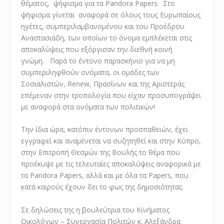
θέματος, ψήφισμα για τα Pandora Papers. Στο
ψήφισμα γίνεται αναφορά σε όλους τους Ευρωπαίους
ηγέτες, συμπεριλαμβανομένου και του Προέδρου
Αναστασιάδη, των οποίων το όνομα εμπλέκεται στις
αποκαλύψεις που εξόργισαν την διεθνή κοινή
γνώμη. Παρά το έντονο παρασκήνιο για να μη
συμπεριληφθούν ονόματα, οι ομάδες των
Σοσιαλιστών, Renew, Πρασίνων και της Αριστεράς
επέμεναν στην τροπολογία που είχαν προσυπογράψει
με αναφορά στα ονόματα των πολιτικών!
Την ίδια ώρα, κατόπιν έντονων προσπαθειών, έχει
εγγραφεί και αναμένεται να συζητηθεί και στην Κύπρο,
στην Επιτροπή Θεσμών της Βουλής το θέμα που
προέκυψε με τις τελευταίες αποκαλύψεις αναφορικά με
τα Pandora Papers, αλλά και με όλα τα Papers, που
κατά καιρούς έχουν δει το φως της δημοσιότητας.
Σε δηλώσεις της η βουλεύτρια του Κινήματος
Οικολόγων – Συνεργασία Πολιτών κ. Αλεξάνδρα