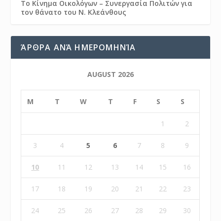
Το Κίνημα Οικολόγων – Συνεργασία Πολιτών για
τον θάνατο του Ν. Κλεάνθους
ΆΡΘΡΑ ΑΝΆ ΗΜΕΡΟΜΗΝΊΑ
AUGUST 2026
M
T
W
T
F
S
S
1
2
3
4
5
6
7
8
9
10
11
12
13
14
15
16
17
18
19
20
21
22
23
24
25
26
27
28
29
30