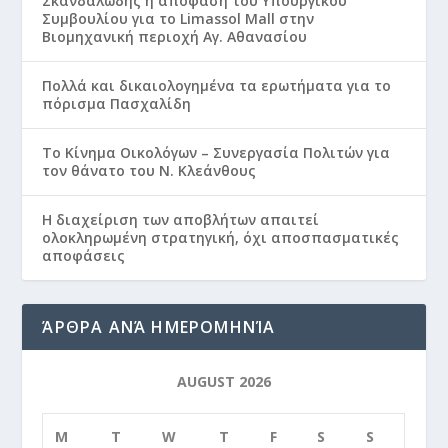
Σκανδαλώδης η απόφαση του Υπουργικού
Συμβουλίου για το Limassol Mall στην
Βιομηχανική περιοχή Αγ. Αθανασίου
Πολλά και δικαιολογημένα τα ερωτήματα για το
πόρισμα Πασχαλίδη
Το Κίνημα Οικολόγων – Συνεργασία Πολιτών για
τον θάνατο του Ν. Κλεάνθους
Η διαχείριση των αποβλήτων απαιτεί
ολοκληρωμένη στρατηγική, όχι αποσπασματικές
αποφάσεις
ΆΡΘΡΑ ΑΝΆ ΗΜΕΡΟΜΗΝΊΑ
AUGUST 2026
M
T
W
T
F
S
S