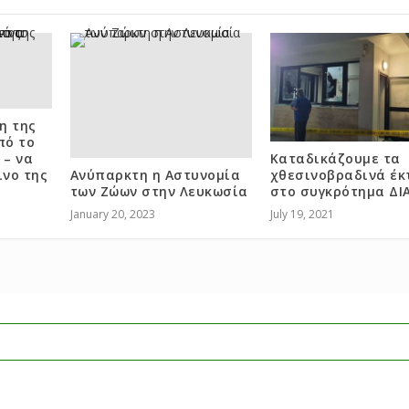
η της
πό το
 – να
Καταδικάζουμε τα
νο της
Ανύπαρκτη η Αστυνομία
χθεσινοβραδινά έ
των Ζώων στην Λευκωσία
στο συγκρότημα ΔΙ
January 20, 2023
July 19, 2021