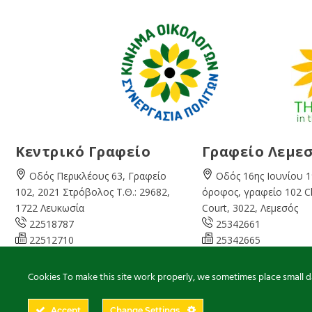
Κεντρικό Γραφείο
Γραφείο Λεμε
Οδός Περικλέους 63, Γραφείο
Οδός 16ης Ιουνίου 1
102, 2021 Στρόβολος Τ.Θ.: 29682,
όροφος, γραφείο 102 
1722 Λευκωσία
Court, 3022, Λεμεσός
22518787
25342661
22512710
25342665
08:00 – 16:00 Καθημερινά
07:45 – 13:00 Καθημ
info@cyprusgreens.org
limassol@
cyprusgree
Cookies To make this site work properly, we sometimes place small dat
Accept
Change Settings