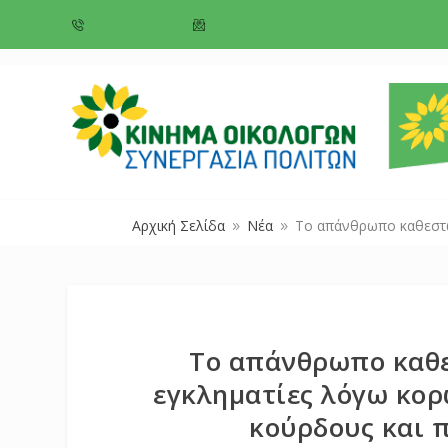
+357 22 518787
info@cyprusgreens.org
Αρχική Σελίδα
Νέα
Το απάνθρωπο καθεστώς
9
9
Το απάνθρωπο καθε
εγκληματίες λόγω κορ
κούρδους και 