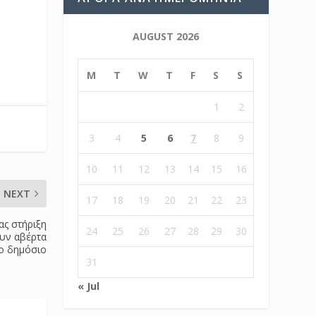
AUGUST 2026
M
T
W
T
F
S
S
1
2
3
4
5
6
7
8
9
10
11
12
13
14
15
16
NEXT
17
18
19
20
21
22
23
ας στήριξη
24
25
26
27
28
29
30
υν αβέρτα
ο δημόσιο
31
« Jul