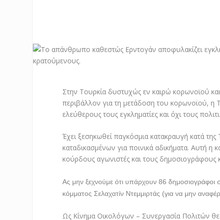
Στην Τουρκία δυστυχώς εν καιρώ κορωνοϊού και 
περιβάλλον για τη μετάδοση του κορωνοϊού, η 
ελεύθερους τους εγκληματίες και όχι τους πολι
Έχει ξεσηκωθεί παγκόσμια κατακραυγή κατά τη
καταδικασμένων για ποινικά αδικήματα. Αυτή η κ
κούρδους αγωνιστές και τους δημοσιογράφους κ
Ας μην ξεχνούμε ότι υπάρχουν 86 δημοσιογράφοι σ
κό
μματος
Σελαχατίν
Ντεμμιρτά
ς (για να μην αναφ
Ως Κίνημα Οικολόγων – Συνεργασία Πολιτών θε