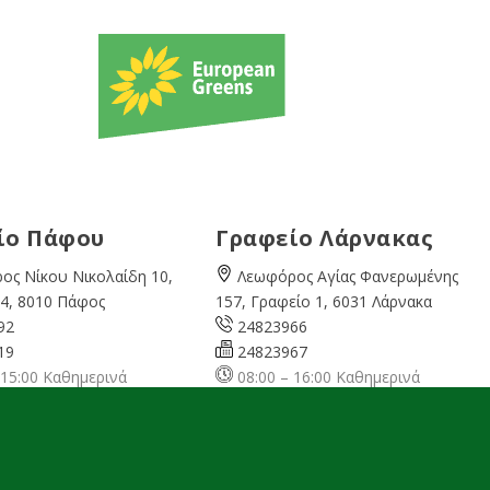
ίο Πάφου
Γραφείο Λάρνακας
ος Νίκου Νικολαίδη 10,
Λεωφόρος Αγίας Φανερωμένης
4, 8010 Πάφος
157, Γραφείο 1, 6031 Λάρνακα
92
24823966
19
24823967
 15:00 Καθημερινά
08:00 – 16:00 Καθημερινά
cyprusgreens.org
larnaka@cyprusgreens.
org