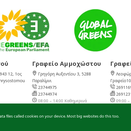
σού
Γραφείο Αμμοχώστου
Γραφε
943 12, 1ος
Γρηγόρη Αυξεντίου 3, 5288
Λεοφώρ
Chrysostomou
Παραλίμνι
Γραφείο10
23744975
269116
23744974
269123
08:00 – 14:00 Καθημερινά
09:00 –
ερινά
famagusta@
cyprusgreens.org
pafos@
ns.org
a files called cookies on your device. Most big websites do this too.