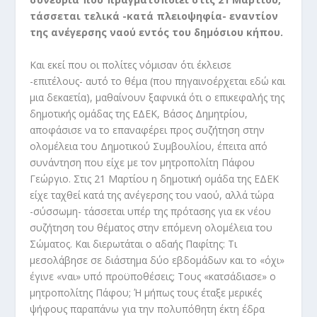
τάσσεται τελικά -κατά πλειοψηφία- εναντίον
της ανέγερσης ναού εντός του δημόσιου κήπου.
Και εκεί που οι πολίτες νόμισαν ότι έκλεισε
-επιτέλους- αυτό το θέμα (που πηγαινοέρχεται εδώ και
μια δεκαετία), μαθαίνουν ξαφνικά ότι ο επικεφαλής της
δημοτικής ομάδας της ΕΔΕΚ, Βάσος Δημητρίου,
αποφάσισε να το επαναφέρει προς συζήτηση στην
ολομέλεια του Δημοτικού Συμβουλίου, έπειτα από
συνάντηση που είχε με τον μητροπολίτη Πάφου
Γεώργιο. Στις 21 Μαρτίου η δημοτική ομάδα της ΕΔΕΚ
είχε ταχθεί κατά της ανέγερσης του ναού, αλλά τώρα
-σύσσωμη- τάσσεται υπέρ της πρότασης για εκ νέου
συζήτηση του θέματος στην επόμενη ολομέλεια του
Σώματος. Και διερωτάται ο αδαής Παφίτης: Τι
μεσολάβησε σε διάστημα δύο εβδομάδων και το «όχι»
έγινε «ναι» υπό προϋποθέσεις; Τους «κατσάδιασε» ο
μητροπολίτης Πάφου; Ή μήπως τους έταξε μερικές
ψήφους παραπάνω για την πολυπόθητη έκτη έδρα