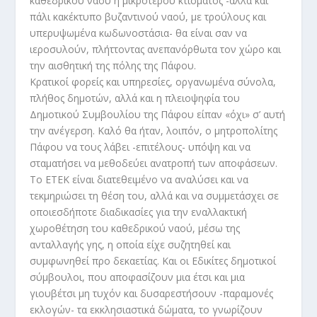
καθεδρικού ναού ή μικρότερου κτίσματος -αλλά και
πάλι κακέκτυπο βυζαντινού ναού, με τρούλους και
υπερυψωμένα κωδωνοστάσια- θα είναι σαν να
ιεροσυλούν, πλήττοντας ανεπανόρθωτα τον χώρο και
την αισθητική της πόλης της Πάφου.
Κρατικοί φορείς και υπηρεσίες, οργανωμένα σύνολα,
πλήθος δημοτών, αλλά και η πλειοψηφία του
Δημοτικού Συμβουλίου της Πάφου είπαν «όχι» σ’ αυτή
την ανέγερση. Καλό θα ήταν, λοιπόν, ο μητροπολίτης
Πάφου να τους λάβει -επιτέλους- υπόψη και να
σταματήσει να μεθοδεύει ανατροπή των αποφάσεων.
Το ΕΤΕΚ είναι διατεθειμένο να αναλύσει και να
τεκμηριώσει τη θέση του, αλλά και να συμμετάσχει σε
οποιεσδήποτε διαδικασίες για την εναλλακτική
χωροθέτηση του καθεδρικού ναού, μέσω της
ανταλλαγής γης, η οποία είχε συζητηθεί και
συμφωνηθεί προ δεκαετίας. Και οι Εδικίτες δημοτικοί
σύμβουλοι, που αποφασίζουν μια έτσι και μια
γιουβέτσι μη τυχόν και δυσαρεστήσουν -παραμονές
εκλογών- τα εκκλησιαστικά δώματα, το γνωρίζουν