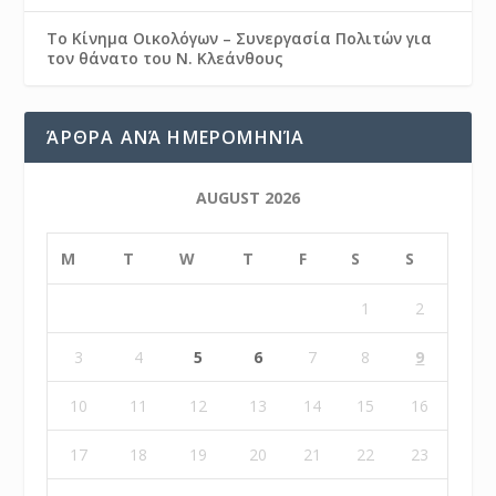
Το Κίνημα Οικολόγων – Συνεργασία Πολιτών για
τον θάνατο του Ν. Κλεάνθους
ΆΡΘΡΑ ΑΝΆ ΗΜΕΡΟΜΗΝΊΑ
AUGUST 2026
M
T
W
T
F
S
S
1
2
3
4
5
6
7
8
9
10
11
12
13
14
15
16
17
18
19
20
21
22
23