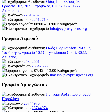
Οδός Περικλέους 63,
Γραφείο 102, 2021 Στρόβολος Τ.Θ.: 29682, 1722
Λευκωσία
22518787
22512710
08:00 – 16:00 Καθημερινά
info@cyprusgreens.org
Γραφείο Λεμεσού
Οδός 16ης Ιουνίου 1943 12,
1ος όροφος, γραφείο 102 Chrysostomou Court, 3022,
Λεμεσός
25342661
25342665
07:45 – 13:00 Καθημερινά
limassol@
cyprusgreens.org
Γραφείο Αμμοχώστου
Γρηγόρη Αυξεντίου 3, 5288
Παραλίμνι
23744975
23744974