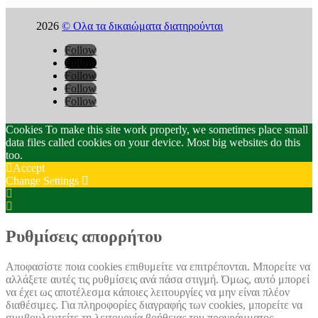
2026
© Ολα τα δικαιώματα διατηρούνται
Follow
Follow
Follow
Follow
Follow
Cookies To make this site work properly, we sometimes place small
data files called cookies on your device. Most big websites do this
too.
Accept
Change Settings
Cookie
Box
Cookie
Settings
Box
Settings
Ρυθμίσεις απορρήτου
Αποφασίστε ποια cookies επιθυμείτε να επιτρέπονται. Μπορείτε να
αλλάξετε αυτές τις ρυθμίσεις ανά πάσα στιγμή. Όμως, αυτό μπορεί
να έχει ως αποτέλεσμα κάποιες λειτουργίες να μην είναι πλέον
διαθέσιμες. Για πληροφορίες διαγραφής των cookies, μπορείτε να
συμβουλευτείτε τη λειτουργία βοήθειας του προγράμματος