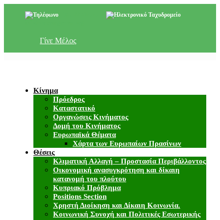
+357 22 518787
info@cyprusgreens.org
Γίνε Μέλος
Κίνημα
Πρόεδρος
Καταστατικό
Οργανώσεις Κινήματος
Δομή του Κινήματος
Ευρωπαϊκά Θέματα
Χάρτα των Ευρωπαίων Πρασίνων
Θέσεις
Κλιματική Αλλαγή – Προστασία Περιβάλλοντος
Οικονομική ανασυγκρότηση και δίκαιη
κατανομή του πλούτου
Κυπριακό Πρόβλημα
Positions Section
Χρηστή Διοίκηση και Δίκαιη Κοινωνία.
Κοινωνική Συνοχή και Πολιτικές Εσωτερικής