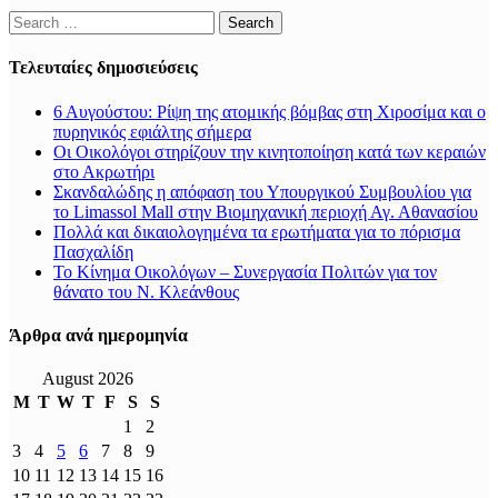
Search
for:
Τελευταίες δημοσιεύσεις
6 Αυγούστου: Ρίψη της ατομικής βόμβας στη Χιροσίμα και ο
πυρηνικός εφιάλτης σήμερα
Οι Οικολόγοι στηρίζουν την κινητοποίηση κατά των κεραιών
στο Ακρωτήρι
Σκανδαλώδης η απόφαση του Υπουργικού Συμβουλίου για
το Limassol Mall στην Βιομηχανική περιοχή Αγ. Αθανασίου
Πολλά και δικαιολογημένα τα ερωτήματα για το πόρισμα
Πασχαλίδη
Το Κίνημα Οικολόγων – Συνεργασία Πολιτών για τον
θάνατο του Ν. Κλεάνθους
Άρθρα ανά ημερομηνία
August 2026
M
T
W
T
F
S
S
1
2
3
4
5
6
7
8
9
10
11
12
13
14
15
16