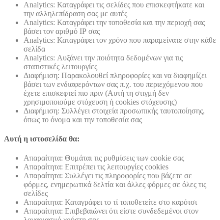
Analytics: Καταγράφει τις σελίδες που επισκεφτήκατε και
την αλληλεπίδραση σας με αυτές
Analytics: Καταγράφει την τοποθεσία και την περιοχή σας
βάσει τον αριθμό ΙΡ σας
Analytics: Καταγράφει τον χρόνο που παραμείνατε στην κάθε
σελίδα
Analytics: Αυξάνει την ποιότητα δεδομένων για τις
στατιστικές λειτουργίες
Διαφήμιση: Παρακολουθεί πληροφορίες και να διαφημίζει
βάσει των ενδιαφερόντων σας π.χ. του περιεχόμενου που
έχετε επισκεφτεί πιο πριν (Αυτή τη στιγμή δεν
χρησιμοποιούμε στόχευση ή cookies στόχευσης)
Διαφήμιση: Συλλέγει στοιχεία προσωπικής ταυτοποίησης,
όπως το όνομα και την τοποθεσία σας
Αυτή η ιστοσελίδα θα:
Απαραίτητα: Θυμάται τις ρυθμίσεις των cookie σας
Απαραίτητα: Επιτρέπει τις λειτουργίες cookies
Απαραίτητα: Συλλέγει τις πληροφορίες που βάζετε σε
φόρμες, ενημερωτικά δελτία και άλλες φόρμες σε όλες τις
σελίδες
Απαραίτητα: Καταγράφει το τί τοποθετείτε στο καρότσι
Απαραίτητα: Επιβεβαιώνει ότι είστε συνδεδεμένοι στον
λογαριασμό χρήστη σας