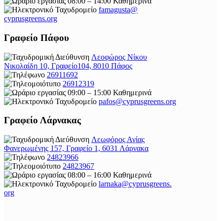
08:00 – 14:00 Καθημερινά
famagusta@
cyprusgreens.org
Γραφείο Πάφου
Λεοφώρος Νίκου
Νικολαίδη 10, Γραφείο104, 8010 Πάφος
26911692
26912319
09:00 – 15:00 Καθημερινά
pafos@cyprusgreens.org
Γραφείο Λάρνακας
Λεωφόρος Αγίας
Φανερωμένης 157, Γραφείο 1, 6031 Λάρνακα
24823966
24823967
08:00 – 16:00 Καθημερινά
larnaka@cyprusgreens.
org