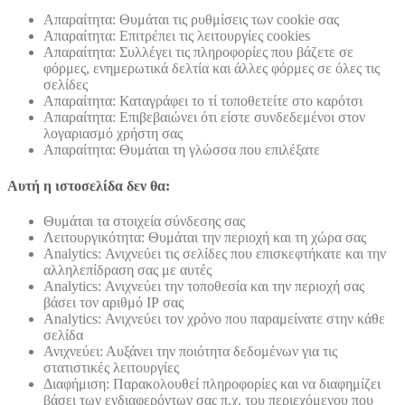
Απαραίτητα: Θυμάται τις ρυθμίσεις των cookie σας
Απαραίτητα: Επιτρέπει τις λειτουργίες cookies
Απαραίτητα: Συλλέγει τις πληροφορίες που βάζετε σε
φόρμες, ενημερωτικά δελτία και άλλες φόρμες σε όλες τις
σελίδες
Απαραίτητα: Καταγράφει το τί τοποθετείτε στο καρότσι
Απαραίτητα: Επιβεβαιώνει ότι είστε συνδεδεμένοι στον
λογαριασμό χρήστη σας
Απαραίτητα: Θυμάται τη γλώσσα που επιλέξατε
Αυτή η ιστοσελίδα δεν θα:
Θυμάται τα στοιχεία σύνδεσης σας
Λειτουργικότητα: Θυμάται την περιοχή και τη χώρα σας
Analytics: Ανιχνεύει τις σελίδες που επισκεφτήκατε και την
αλληλεπίδραση σας με αυτές
Analytics: Ανιχνεύει την τοποθεσία και την περιοχή σας
βάσει τον αριθμό ΙΡ σας
Analytics: Ανιχνεύει τον χρόνο που παραμείνατε στην κάθε
σελίδα
Ανιχνεύει: Αυξάνει την ποιότητα δεδομένων για τις
στατιστικές λειτουργίες
Διαφήμιση: Παρακολουθεί πληροφορίες και να διαφημίζει
βάσει των ενδιαφερόντων σας π.χ. του περιεχόμενου που