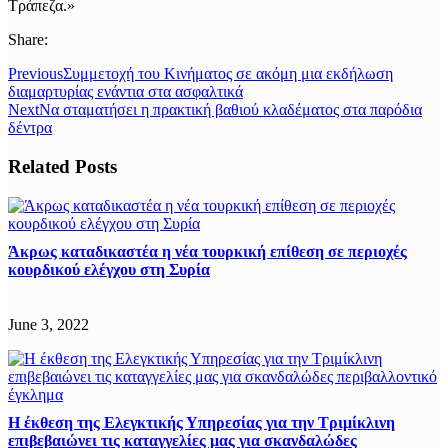
Τράπεζα.»
Share:
Previous
Συμμετοχή του Κινήματος σε ακόμη μια εκδήλωση
διαμαρτυρίας ενάντια στα ασφαλτικά
Next
Να σταματήσει η πρακτική βαθιού κλαδέματος στα παρόδια
δέντρα
Related Posts
Άκρως καταδικαστέα η νέα τουρκική επίθεση σε περιοχές
κουρδικού ελέγχου στη Συρία
June 3, 2022
Η έκθεση της Ελεγκτικής Υπηρεσίας για την Τριμίκλινη
επιβεβαιώνει τις καταγγελίες μας για σκανδαλώδες