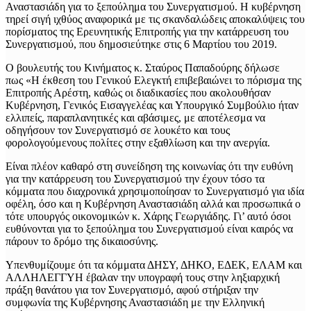
Αναστασιάδη για το ξεπούλημα του Συνεργατισμού. Η κυβέρνηση
τηρεί σιγή ιχθύος αναφορικά με τις σκανδαλώδεις αποκαλύψεις του
πορίσματος της Ερευνητικής Επιτροπής για την κατάρρευση του
Συνεργατισμού, που δημοσιεύτηκε στις 6 Μαρτίου του 2019.
Ο βουλευτής του Κινήματος κ. Σταύρος Παπαδούρης δήλωσε
πως «Η έκθεση του Γενικού Ελεγκτή επιβεβαιώνει το πόρισμα της
Επιτροπής Αρέστη, καθώς οι διαδικασίες που ακολουθήσαν
Κυβέρνηση, Γενικός Εισαγγελέας και Υπουργικό Συμβούλιο ήταν
ελλιπείς, παραπλανητικές και αβάσιμες, με αποτέλεσμα να
οδηγήσουν τον Συνεργατισμό σε λουκέτο και τους
φορολογούμενους πολίτες στην εξαθλίωση και την ανεργία.
Είναι πλέον καθαρό στη συνείδηση της κοινωνίας ότι την ευθύνη
για την κατάρρευση του Συνεργατισμού την έχουν τόσο τα
κόμματα που διαχρονικά χρησιμοποίησαν το Συνεργατισμό για ιδία
οφέλη, όσο και η Κυβέρνηση Αναστασιάδη αλλά και προσωπικά ο
τότε υπουργός οικονομικών κ. Χάρης Γεωργιάδης. Γι’ αυτό όσοι
ευθύνονται για το ξεπούλημα του Συνεργατισμού είναι καιρός να
πάρουν το δρόμο της δικαιοσύνης.
Υπενθυμίζουμε ότι τα κόμματα ΔΗΣΥ, ΔΗΚΟ, ΕΔΕΚ, ΕΛΑΜ και
ΑΛΛΗΛΕΓΓΥΗ έβαλαν την υπογραφή τους στην ληξιαρχική
πράξη θανάτου για τον Συνεργατισμό, αφού στήριξαν την
συμφωνία της Κυβέρνησης Αναστασιάδη με την Ελληνική