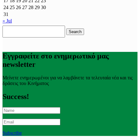
17
18
19
20
21
22
23
24
25
26
27
28
29
30
31
« Jul
Search
for:
Εγγραφείτε στο ενημερωτικό μας
newsletter
Μείνετε ενημερωμένοι για να λαμβάνετε τα τελευταία νέα και τις
δράσεις του Κινήματος
Success!
Subscribe