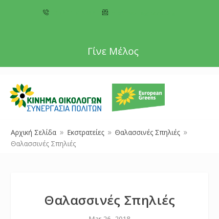
+357 22 518787
info@cyprusgreens.org
Γίνε Μέλος
Αρχική Σελίδα
Εκστρατείες
Θαλασσινές Σπηλιές
9
9
9
Θαλασσινές Σπηλιές
Θαλασσινές Σπηλιές
Mar 26, 2018