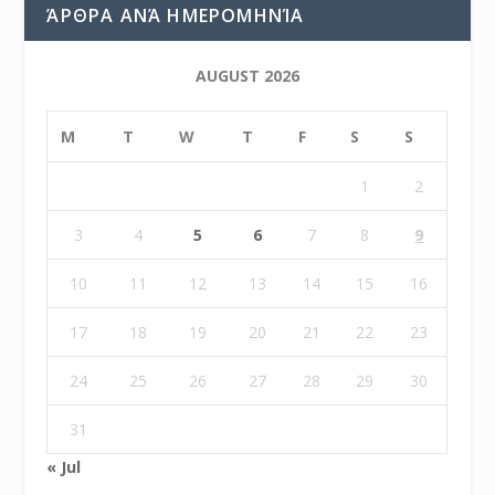
ΆΡΘΡΑ ΑΝΆ ΗΜΕΡΟΜΗΝΊΑ
AUGUST 2026
M
T
W
T
F
S
S
1
2
3
4
5
6
7
8
9
10
11
12
13
14
15
16
17
18
19
20
21
22
23
24
25
26
27
28
29
30
31
« Jul