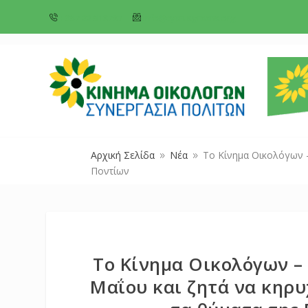
+357 22 518787
info@cyprusgreens.org
Αρχική Σελίδα
Νέα
Το Κίνημα Οικολόγων –
9
9
Ποντίων
Το Κίνημα Οικολόγων –
Μαΐου και ζητά να κηρυ