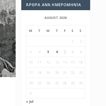
ΆΡΘΡΑ ΑΝΆ ΗΜΕΡΟΜΗΝΊΑ
AUGUST 2026
M
T
W
T
F
S
S
1
2
3
4
5
6
7
8
9
10
11
12
13
14
15
16
17
18
19
20
21
22
23
24
25
26
27
28
29
30
31
« Jul