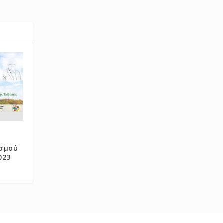
ισμού
023