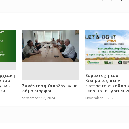
αρχιακή
Συμμετοχή του
 του
Κινήματος στην
γων –
Συνάντηση Οικολόγων με
εκστρατεία καθαρ
ών
Δήμο Μόρφου
Let’s Do It Cyprus! 2
September 12, 2024
November 3, 2023