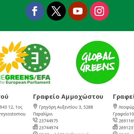
σού
Γραφείο Αμμοχώστου
Γραφε
943 12, 1ος
Γρηγόρη Αυξεντίου 3, 5288
Λεοφώρ
Chrysostomou
Παραλίμνι
Γραφείο10
23744975
269116
23744974
269123