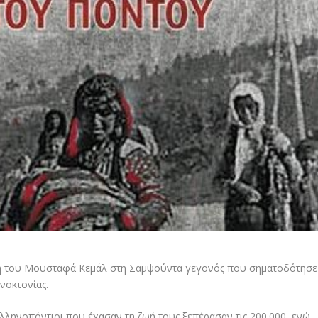
η του Μουσταφά Κεμάλ στη Σαμψούντα γεγονός που σηματοδότησε
νοκτονίας.
Ελληνοπόντιοι που έχασαν τη ζωή τους ξεπέρασαν τις 200.000, ενώ