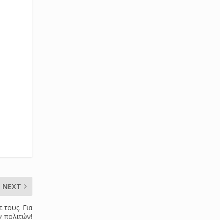
NEXT
 τους. Για
 πολιτών!