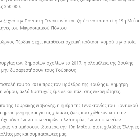
ς 350.000.
ξεχνά την Ποντιακή Γενοκτονία και ζητάει να καταστεί η 19η Μαΐο
ληνες του Μικρασιατικού Πόντου.
ιώργος Πέρδικης έχει καταθέσει σχετική πρόταση νομού την οποία
ουργίας των δημοσίων σχολίων το 2017, η ολομέλεια της Βουλής
α μην δυσαρεστήσουν τους Τούρκους.
επιστολή του το 2018 προς τον Πρόεδρο της Βουλής κ. Δημήτρη
 νόμου, αλλά δυστυχώς έμεινε και πάλι στις εκκρεμότητες.
α της Τουρκικής εισβολής, η ημέρα της Γενοκτονίας του Ποντιακού
ι ημέρα μνήμης και για τις χιλιάδες ζωές που χάθηκαν κατά την
 όχι μόνο έναντι των νεκρών, αλλά κυρίως έναντι των νέων
ρας, να τιμήσουμε ιδιαίτερα την 19η Μαΐου. Διότι χιλιάδες Έλληνες
ολίτες μας και συμπατριώτες μας.