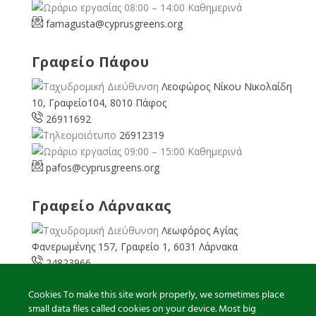
08:00 – 14:00 Καθημερινά
famagusta@
cyprusgreens.org
Γραφείο Πάφου
Λεοφώρος Νίκου Νικολαίδη
10, Γραφείο104, 8010 Πάφος
26911692
26912319
09:00 – 15:00 Καθημερινά
pafos@cyprusgreens.org
Γραφείο Λάρνακας
Λεωφόρος Αγίας
Φανερωμένης 157, Γραφείο 1, 6031 Λάρνακα
24823966
24823967
Cookies To make this site work properly, we sometimes place
08:00 – 16:00 Καθημερινά
small data files called cookies on your device. Most big
larnaka@cyprusgreens.
org