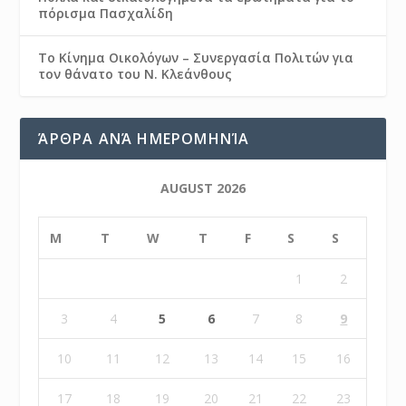
πόρισμα Πασχαλίδη
Το Κίνημα Οικολόγων – Συνεργασία Πολιτών για
τον θάνατο του Ν. Κλεάνθους
ΆΡΘΡΑ ΑΝΆ ΗΜΕΡΟΜΗΝΊΑ
AUGUST 2026
M
T
W
T
F
S
S
1
2
3
4
5
6
7
8
9
10
11
12
13
14
15
16
17
18
19
20
21
22
23