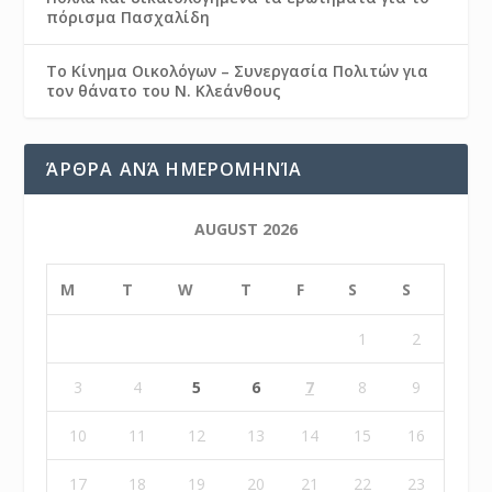
πόρισμα Πασχαλίδη
Το Κίνημα Οικολόγων – Συνεργασία Πολιτών για
τον θάνατο του Ν. Κλεάνθους
ΆΡΘΡΑ ΑΝΆ ΗΜΕΡΟΜΗΝΊΑ
AUGUST 2026
M
T
W
T
F
S
S
1
2
3
4
5
6
7
8
9
10
11
12
13
14
15
16
17
18
19
20
21
22
23