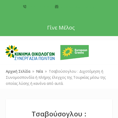
+357 22 518787
info@cyprusgreens.org
Γίνε Μέλος
Αρχική Σελίδα
Νέα
Τσαβούσογλου : Διχοτόμηση ή
9
9
Συνομοσπονδία ή πλήρης έλεγχος της Τουρκίας μέσω της
οποίας λύσης ή κανένα από αυτά.
Τσαβούσογλου :