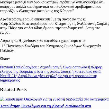
διαφορές μεταξύ των δυο κοινοτήτων, πρέπει να αντιληφθούμε ότι
υπάρχουν πολλά και σημαντικά περιβαλλοντικά προβλήματα που
επηρεάζουν όλους τους κατοίκους της Κύπρου”.
Αργότερα σήμερα θα επισκεφθεί με τη συνοδεία της κ.
Έφης Ξάνθου Β αντιπροέδρου του Κινήματος τις Θαλάσσινες Σπηλιές
στην Πάφο για να δει ιδίοις όμασοι την παράνομη επέμβαση στο
χώρο .
Αύριο η κα Huytebroeck θα απευθύνει χαιρετισμό στο
ο
11
Παγκύπριο Συνέδριο του Κινήματος Οικολόγων Συνεργασία
Πολίτων.
Share:
Previous
Τσαβούσογλου : Διχοτόμηση ή Συνομοσπονδία ή πλήρης
έλεγχος της Τουρκίας μέσω της οποίας λύσης ή κανένα από αυτά.
Next
Η 21η Απριλίου να γίνει εφαλτήριο για την προστασία της
δημοκρατίας
Related Posts
Τοποθέτηση Οικολόγων για τη χθεσινή διαδικασία στα