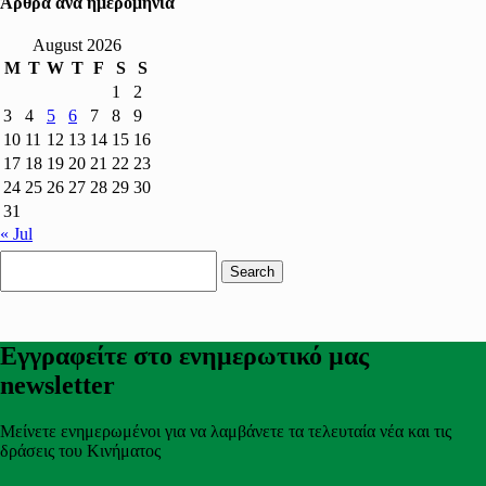
Άρθρα ανά ημερομηνία
August 2026
M
T
W
T
F
S
S
1
2
3
4
5
6
7
8
9
10
11
12
13
14
15
16
17
18
19
20
21
22
23
24
25
26
27
28
29
30
31
« Jul
Search
for:
Εγγραφείτε στο ενημερωτικό μας
newsletter
Μείνετε ενημερωμένοι για να λαμβάνετε τα τελευταία νέα και τις
δράσεις του Κινήματος