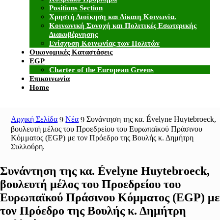
Positions Section
Χρηστή Διοίκηση και Δίκαιη Κοινωνία.
Κοινωνική Συνοχή και Πολιτικές Εσωτερικής
Διακυβέρνησης
Ενίσχυση Κοινωνίας των Πολιτών
Οικονομικές Καταστάσεις
EGP
Charter of the European Greens
Επικοινωνία
Home
Αρχική Σελίδα
Νέα
Συνάντηση της κα. Évelyne Huytebroeck,
9
9
βουλευτή μέλος του Προεδρείου του Ευρωπαϊκού Πράσινου
Κόμματος (EGP) με τον Πρόεδρο της Βουλής κ. Δημήτρη
Συλλούρη.
Συνάντηση της κα. Évelyne Huytebroeck,
βουλευτή μέλος του Προεδρείου του
Ευρωπαϊκού Πράσινου Κόμματος (EGP) με
τον Πρόεδρο της Βουλής κ. Δημήτρη