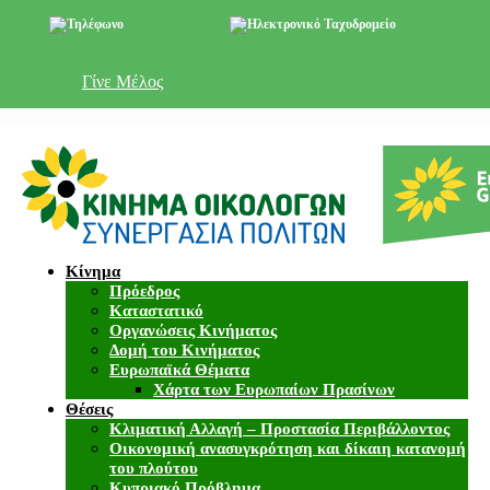
+357 22 518787
info@cyprusgreens.org
Γίνε Μέλος
Κίνημα
Πρόεδρος
Καταστατικό
Οργανώσεις Κινήματος
Δομή του Κινήματος
Ευρωπαϊκά Θέματα
Χάρτα των Ευρωπαίων Πρασίνων
Θέσεις
Κλιματική Αλλαγή – Προστασία Περιβάλλοντος
Οικονομική ανασυγκρότηση και δίκαιη κατανομή
του πλούτου
Κυπριακό Πρόβλημα