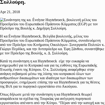
Συλλούρη.
Apr 21, 2018
Η κα Évelyne Huytebroeck, Βελγίδα βουλευτής, μέλος του
Προεδρείου του Ευρωπαϊκού Πράσινου Κόμματος, συνοδευόμενη
από τον Πρόεδρο του Κινήματος Οικολόγων- Συνεργασία Πολιτών κ.
Γιώργο Περδίκη, και την Αντιπρόεδρο κα. Έφη Ξάνθου, συναντήθηκε
με τον Πρόεδρο της Βουλής, κ. Δ. Συλλούρη.
Κατά τη συνάντηση η κα Huytebroeck είχε την ευκαιρία να
ενημερωθεί για το Κυπριακό και για τις ευθύνες της Ευρωπαϊκής
Ένωσής έναντι της Κύπρου. Ο κ. Συλλούρης αναφέρθηκε στην
ανάγκη σεβασμού μέσω της λύσης του κυπριακού όλων των
ανθρωπίνων δικαιωμάτων και ιδιαίτερα των δικαιωμάτων των
προσφυγών, ενημέρωσε επίσης την κα Huyterbroeck για τις θέσεις
της ΒτΑ για το πυρηνικό εργοστάσιο στο Ακούγιου.
Όπως δήλωσε μετά την συνάντηση η κα Huytebroeck θεωρεί
απαράδεκτα τα σχέδια της Τουρκίας για ανέγερση πυρηνικού
εργοστασίου απέναντι από την Κύπρο. “Πέραν από την κατοχή και τις