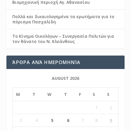
Βιομηχανική περιοχή Αγ. Αθανασίου
Πολλά και δικαιολογημένα τα ερωτήματα για το
πόρισμα Πασχαλίδη
Το Κίνημα Οικολόγων – Συνεργασία Πολιτών για
τον θάνατο του Ν. Κλεάνθους
ΆΡΘΡΑ ΑΝΆ ΗΜΕΡΟΜΗΝΊΑ
AUGUST 2026
M
T
W
T
F
S
S
1
2
3
4
5
6
7
8
9