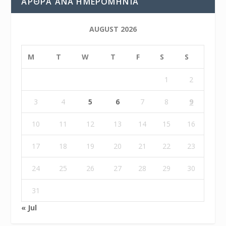
ΆΡΘΡΑ ΑΝΆ ΗΜΕΡΟΜΗΝΊΑ
AUGUST 2026
M
T
W
T
F
S
S
1
2
3
4
5
6
7
8
9
10
11
12
13
14
15
16
17
18
19
20
21
22
23
24
25
26
27
28
29
30
31
« Jul