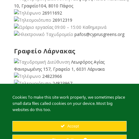
10, Γραφείο104, 8010 Πάφος
26911692
26912319
09:00 – 15:00 Καθημερινά
pafos@cyprusgreens.org
Γραφείο Λάρνακας
Λεωφόρος Αγίας
Φανερωμένης 157, Γραφείο 1, 6031 Λάρνακα
24823966
24823967
08:00 – 16:00 Καθημερινά
Cookies To make this site work properly, we sometimes place
larnaka@cyprusgreens.
small data files called cookies on your device. Most big
org
websites do this too.
Accept
2026
© Ολα τα δικαιώματα διατηρούνται