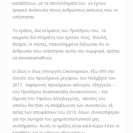
καταθέσεων, με τα αποτελέσματα του να έχουν
τραγικό αντίκτυπο στους ανθρώπους εκείνους που το
υπέστησαν.
Το κράτος, δια στόματος του Προέδρου του, τα
κόμματα διά στόματος των ηγετών τους, Βουλή,
θεσμοί, οι πάντες, επανειλημμένα δήλωσαν ότι οι
άνθρωποι που υπέστησαν αυτήν την συμφορά, πρέπει
να αποκατασταθούν.
Ο ίδιος ο τέως υπουργός Οικονομικών, έξω από την
είσοδο του προεδρικού μεγάρου, τον Νοέμβριο του
2017, παραμονές προεδρικών εκλογών, εξήγγειλε –
του Προέδρου Αναστασιάδη συναινούντος – την
ίδρυση του Ταμείου Αλληλεγγύης, σκοπός του
οποίου θα ήταν «η απάμβλυνση των συνεπειών, εξ
αιτίας των αποφάσεων του 2013, όσων συνεισέφεραν
για την σωτηρία του χρηματοπιστωτικού μας
συστήματος». Αυτές οι ομάδες είναι κατά κύριο λόγο οι
καταθέτες και οι κάτοχοι αξιογράφων.