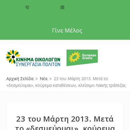
+357 22 518787
info@cyprusgreens.org
Γίνε Μέλος
Αρχική Σελίδα
Νέα
23 του Μάρτη 2013. Μετά το
9
9
«δεσμεύομαι», κούρεμα καταθέσεων, κλείσιμο Λαϊκής τράπεζας
23 του Μάρτη 2013. Μετά
το «δεσμεύομαι», κούρεμα