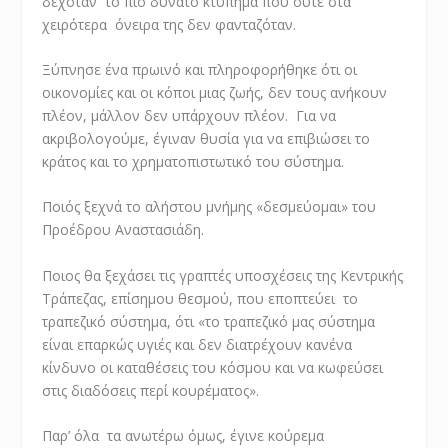
δεχόταν το πιο δυνατό κτύπημα που ούτε στα
χειρότερα όνειρα της δεν φανταζόταν.
Ξύπνησε ένα πρωινό και πληροφορήθηκε ότι οι
οικονομίες και οι κόποι μιας ζωής, δεν τους ανήκουν
πλέον, μάλλον δεν υπάρχουν πλέον. Για να
ακριβολογούμε, έγιναν θυσία για να επιβιώσει το
κράτος και το χρηματοπιστωτικό του σύστημα.
Ποιός ξεχνά το αλήστου μνήμης «δεσμεύομαι» του
Προέδρου Αναστασιάδη.
Ποιος θα ξεχάσει τις γραπτές υποσχέσεις της Κεντρικής
Τράπεζας, επίσημου θεσμού, που εποπτεύει το
τραπεζικό σύστημα, ότι «το τραπεζικό μας σύστημα
είναι επαρκώς υγιές και δεν διατρέχουν κανένα
κίνδυνο οι καταθέσεις του κόσμου και να κωφεύσει
στις διαδόσεις περί κουρέματος».
Παρ’ όλα τα ανωτέρω όμως, έγινε κούρεμα