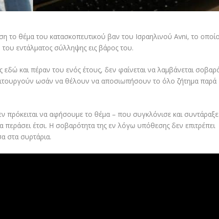
αση το θέμα του κατασκοπευτικού βαν του Ισραηλινού Avni, το οποί
 του εντάλματος σύλληψης εις βάρος του.
 εδώ και πέραν του ενός έτους, δεν φαίνεται να λαμβάνεται σοβαρ
 λειτουργούν ωσάν να θέλουν να αποσιωπήσουν το όλο ζήτημα παρά
ν πρόκειται να αφήσουμε το θέμα – που συγκλόνισε και συντάραξε
 περάσει έτσι. Η σοβαρότητα της εν λόγω υπόθεσης δεν επιτρέπει
σα στα συρτάρια.