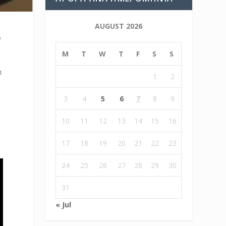
AUGUST 2026
ο
M
T
W
T
F
S
S
ά
1
2
3
4
5
6
7
8
9
10
11
12
13
14
15
16
17
18
19
20
21
22
23
24
25
26
27
28
29
30
31
« Jul