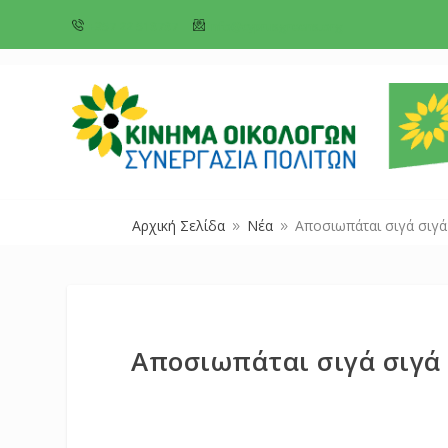
+357 22 518787
info@cyprusgreens.org
Αρχική Σελίδα
Νέα
Αποσιωπάται σιγά σιγά
9
9
Αποσιωπάται σιγά σιγά