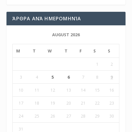
ΆΡΘΡΑ ΑΝΆ ΗΜΕΡΟΜΗΝΊΑ
AUGUST 2026
M
T
W
T
F
S
S
1
2
3
4
5
6
7
8
9
10
11
12
13
14
15
16
17
18
19
20
21
22
23
24
25
26
27
28
29
30
31