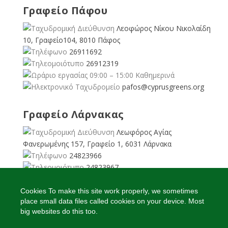
Γραφείο Πάφου
Λεοφώρος Νίκου Νικολαίδη
10, Γραφείο104, 8010 Πάφος
26911692
26912319
09:00 – 15:00 Καθημερινά
pafos@cyprusgreens.org
Γραφείο Λάρνακας
Λεωφόρος Αγίας
Φανερωμένης 157, Γραφείο 1, 6031 Λάρνακα
24823966
24823967
08:00 – 16:00 Καθημερινά
larnaka@cyprusgreens.
Cookies To make this site work properly, we sometimes
place small data files called cookies on your device. Most
org
big websites do this too.