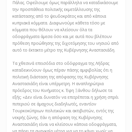
Πάλας. Οφείλουμε όμως παράλληλα να καταδικάσουμε
την προσπάθεια πολιτικής εκμετάλλευσης της
κατάστασης από το ψευδοκράτος και από κάποια
κυπριακά κόμματα. Διαφωνούμε κάθετα τόσο με
κόμματα που θέλουν να κλείσουν όλα τα
οδοφράγματα άμεσα όσο και με αυτά που βλέπουν
πρόθεση προώθησης της διχοτόμησης του νησιού από
αυτό το έκτακτο μέτρο της Κυβέρνησης Αναστασιάδη.
Τα χθεσινά επεισόδια στο οδόφραγμα της Λήδρας
καταδεικνύουν όμως πέραν πάσης αμφιβολίας ότι η
πολιτική διάσταση της απόφασης της Κυβέρνησης
Αναστασιάδη είναι υπέρμετρη. Η αναπληρώτρια
πρόεδρος του Κινήματος κ. Έφη Ξάνθου δήλωσε τα
εξής: «Δεν είναι δυνατόν να επιτρέπεται η χρήση σπρέι
πιπεριού σε άμαχους διαδηλωτές, εναντίον
Τουρκοκύπριων πολιτικών και ακτιβιστών, εντός της
νεκρής ζώνης. Εάν η απόφαση της Κυβέρνησης
Αναστασιάδη είναι να κλείσουν κάποια οδοφράγματα,
να πάρει τα αναγκαία μέτρα για να το κάνει χωρίς να