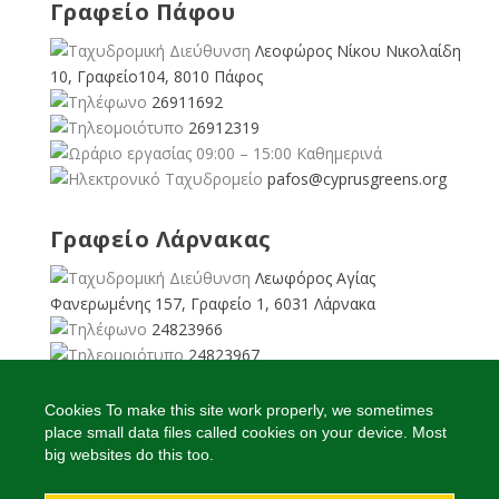
Γραφείο Πάφου
Λεοφώρος Νίκου Νικολαίδη
10, Γραφείο104, 8010 Πάφος
26911692
26912319
09:00 – 15:00 Καθημερινά
pafos@cyprusgreens.org
Γραφείο Λάρνακας
Λεωφόρος Αγίας
Φανερωμένης 157, Γραφείο 1, 6031 Λάρνακα
24823966
24823967
08:00 – 16:00 Καθημερινά
larnaka@cyprusgreens.
Cookies To make this site work properly, we sometimes
org
place small data files called cookies on your device. Most
big websites do this too.