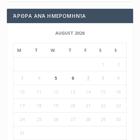
ΆΡΘΡΑ ΑΝΆ ΗΜΕΡΟΜΗΝΊΑ
AUGUST 2026
M
T
W
T
F
S
S
1
2
3
4
5
6
7
8
9
10
11
12
13
14
15
16
17
18
19
20
21
22
23
24
25
26
27
28
29
30
31