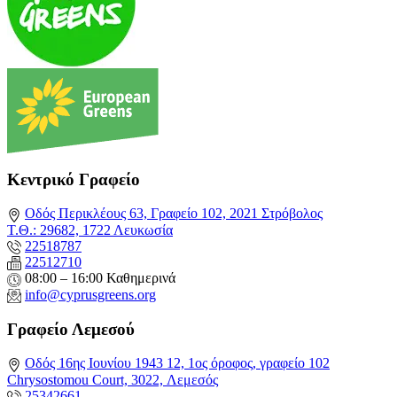
Κεντρικό Γραφείο
Οδός Περικλέους 63, Γραφείο 102, 2021 Στρόβολος
Τ.Θ.: 29682, 1722 Λευκωσία
22518787
22512710
08:00 – 16:00 Καθημερινά
info@cyprusgreens.org
Γραφείο Λεμεσού
Οδός 16ης Ιουνίου 1943 12, 1ος όροφος, γραφείο 102
Chrysostomou Court, 3022, Λεμεσός
25342661