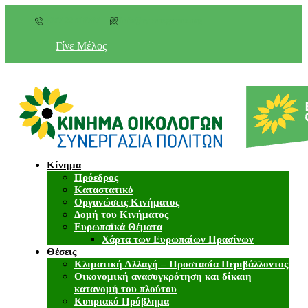
+357 22 518787
info@cyprusgreens.org
Γίνε Μέλος
Κίνημα
Πρόεδρος
Καταστατικό
Οργανώσεις Κινήματος
Δομή του Κινήματος
Ευρωπαϊκά Θέματα
Χάρτα των Ευρωπαίων Πρασίνων
Θέσεις
Κλιματική Αλλαγή – Προστασία Περιβάλλοντος
Οικονομική ανασυγκρότηση και δίκαιη
κατανομή του πλούτου
Κυπριακό Πρόβλημα