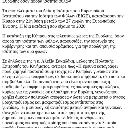
Τα αποτελέσματα του Δείκτη Ισότητας του Ευρωπαϊκού
Ινστιτούτου για την Ισότητα των Φύλων (EIGE), κατατάσσουν την
Κύπρο στην 21η θέση μεταξύ των 27 χωρών της Ευρωπαϊκής
Ένωσης. Η ίδια κατάταξη που είχαμε το 2020.
Η κατάταξη της Κύπρου στις τελευταίες χώρες της Ευρώπης, όσον
αφορά την ισότητα των φύλων, παρουσιάζει την αποτυχία της
κυβέρνησης και την απουσία οράματος, για την προώθηση της
ισότητας των δυο φύλων.
Σε δηλώσεις της η κ. Αλεξία Σακαδάκη, μέλος της Πολιτικής
Επιτροπής του Κινήματος, ανέφερε πως «Η έρευνα καταγράφει
πολύ χαμηλά ποσοστά συμμετοχής των Κυπρίων γυναικών στα
κέντρα λήψεως αποφάσεων, σε διοικητικά συμβούλια, σε εποπτικά
συμβούλια κλπ. Σημαντικό στοιχείο είναι η αναφορά πως η
πανδημία έχει αφήσει μακροπρόθεσμες οικονομικές προκλήσεις
κυρίως για τις γυναίκες σε ολόκληρη την Ευρώπη, γεγονός που
χρήζει άμεσων πολιτικών αποφάσεων ώστε να μετριαστεί ο άνισος
βραχυπρόθεσμος και μακροπρόθεσμος αντίκτυπος στις
γυναίκες. Η μισθολογική ανισότητα μεταξύ αντρών και γυναικών
συνεχίζει να παρατηρείται και στα ευρήματα της φετινής
δημοσίευσης των αποτελεσμάτων. Με τις συνθήκες της
παγκόσμιας οικονομικής κρίσης που επικρατούν την τελευταία
σχεδόν δεκαετία, η γυναίκα πλήττεται κοινωνικά, οικονομικά,