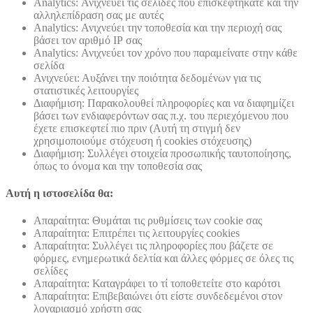
Analytics: Ανιχνεύει τις σελίδες που επισκεφτήκατε και την
αλληλεπίδραση σας με αυτές
Analytics: Ανιχνεύει την τοποθεσία και την περιοχή σας
βάσει τον αριθμό ΙΡ σας
Analytics: Ανιχνεύει τον χρόνο που παραμείνατε στην κάθε
σελίδα
Ανιχνεύει: Αυξάνει την ποιότητα δεδομένων για τις
στατιστικές λειτουργίες
Διαφήμιση: Παρακολουθεί πληροφορίες και να διαφημίζει
βάσει των ενδιαφερόντων σας π.χ. του περιεχόμενου που
έχετε επισκεφτεί πιο πριν (Αυτή τη στιγμή δεν
χρησιμοποιούμε στόχευση ή cookies στόχευσης)
Διαφήμιση: Συλλέγει στοιχεία προσωπικής ταυτοποίησης,
όπως το όνομα και την τοποθεσία σας
Αυτή η ιστοσελίδα θα:
Απαραίτητα: Θυμάται τις ρυθμίσεις των cookie σας
Απαραίτητα: Επιτρέπει τις λειτουργίες cookies
Απαραίτητα: Συλλέγει τις πληροφορίες που βάζετε σε
φόρμες, ενημερωτικά δελτία και άλλες φόρμες σε όλες τις
σελίδες
Απαραίτητα: Καταγράφει το τί τοποθετείτε στο καρότσι
Απαραίτητα: Επιβεβαιώνει ότι είστε συνδεδεμένοι στον
λογαριασμό χρήστη σας