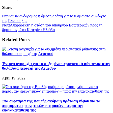
Share:
Previous
Μονόδρομος η άμεση δράση για το κλίμα στο συνέδριο
της Γλασκώβης
Next
​Απαράδεκτη η στάση του υπουργού Εσωτερικών προς τη
δημοσιογράφο Κατερίνα Ηλιάδη
Related Posts
Έντονη ανησυχία για τα αυξημένα περιστατικά ρύπανσης στην
θαλάσσια περιοχή της Λεμεσού
April 19, 2022
Στα συρτάρια της Βουλής ακόμα η πρόταση νόμου για τα
πορίσματα ερευνητικών επιτροπών – παρά την
επανακατάθεση της