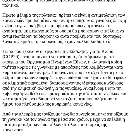
πολιτικά.
Πρώτο μέλημα της πολιτείας, πρέπει να είναι η αντιμετώπιση των
κοινωνικών προβλημάτων που αντιμετωπίζουν οι γυναίκες όπως η
ενδοοικογενειακή βία, η εμπορία προσώπων, η κοινωνική
ανισότητα, με μηχανισμούς οι οποίοι θα μπορέσουν επιτέλους να
αντιμετωπίσουν τα διαχρονικά αυτά προβλήματα που δυστυχώς
λόγω της κρίσης του κορωνοϊού, έχουν πολλαπλασιαστεί.
Τώρα που ξεκινούν οι εργασίες της Σύσκεψης για το Κλίμα
(COP26) είναι σημαντικό να τονίσουμε, ότι σύμφωνα με τα
στοιχεία του Οργανισμού Ηνωμένων Εθνών, η κλιματική κρίση
πλήττει κυρίως τις γυναίκες με αποφάσεις που λαμβάνονται κατά
κύριο κανόνα από άντρες. Παράγοντες που δεν σχετίζονται με το
κλίμα προκαλούν διαφορές στην ευπάθεια που έχουν τα δυο φύλα
σε κλιματικά φαινόμενα, διαμορφώνοντας ιδιαίτερους κινδύνους
από την κλιματική αλλαγή για τις γυναίκες. Αναμένουμε από την
κυβέρνηση να θέσει ως προτεραιότητα την ισότητα των φύλων και
να σταματήσει να αδιαφορεί για τα ζητήματα που πλήττουν το
ήμισυ του πληθυσμού της κυπριακής κοινωνίας.
Από την πλευρά μας τονίζουμε πως θα συνεχίσουμε να στηρίζουμε
τη γυναίκα και τον αγώνα της μέσα στο χρόνο, μέχρι να επέλθει η
ισότητα μεταξύ των δύο φύλων σε όλους του τομείς της
κοινωνίας».