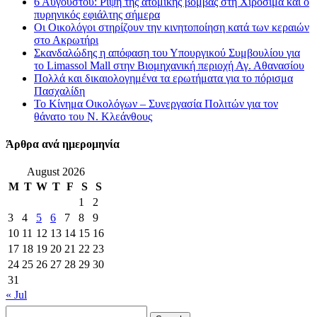
6 Αυγούστου: Ρίψη της ατομικής βόμβας στη Χιροσίμα και ο
πυρηνικός εφιάλτης σήμερα
Οι Οικολόγοι στηρίζουν την κινητοποίηση κατά των κεραιών
στο Ακρωτήρι
Σκανδαλώδης η απόφαση του Υπουργικού Συμβουλίου για
το Limassol Mall στην Βιομηχανική περιοχή Αγ. Αθανασίου
Πολλά και δικαιολογημένα τα ερωτήματα για το πόρισμα
Πασχαλίδη
Το Κίνημα Οικολόγων – Συνεργασία Πολιτών για τον
θάνατο του Ν. Κλεάνθους
Άρθρα ανά ημερομηνία
August 2026
M
T
W
T
F
S
S
1
2
3
4
5
6
7
8
9
10
11
12
13
14
15
16
17
18
19
20
21
22
23
24
25
26
27
28
29
30
31
« Jul
Search