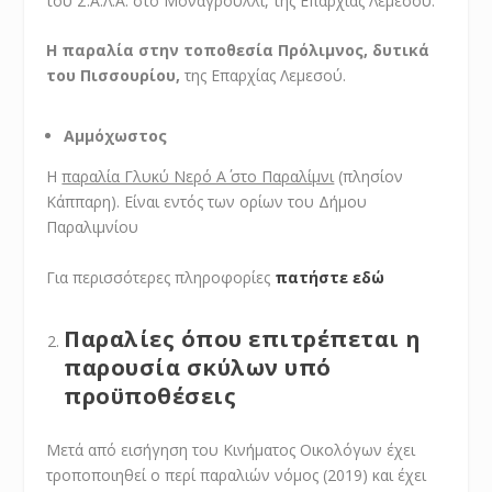
του Σ.Α.Λ.Α. στο Μοναγρούλλι, της Επαρχίας Λεμεσού.
Η παραλία στην τοποθεσία Πρόλιμνος, δυτικά
του Πισσουρίου,
της Επαρχίας Λεμεσού.
Αμμόχωστος
Η
παραλία Γλυκύ Νερό Α΄ στο Παραλίμνι
(πλησίον
Κάππαρη). Είναι εντός των ορίων του Δήμου
Παραλιμνίου
Για περισσότερες πληροφορίες
πατήστε εδώ
Παραλίες όπου επιτρέπεται η
παρουσία σκύλων υπό
προϋποθέσεις
Μετά από εισήγηση του Κινήματος Οικολόγων έχει
τροποποιηθεί ο περί παραλιών νόμος (2019) και έχει