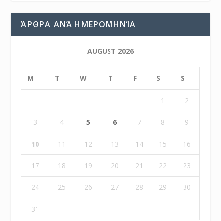
ΆΡΘΡΑ ΑΝΆ ΗΜΕΡΟΜΗΝΊΑ
AUGUST 2026
M
T
W
T
F
S
S
1
2
3
4
5
6
7
8
9
10
11
12
13
14
15
16
17
18
19
20
21
22
23
24
25
26
27
28
29
30
31