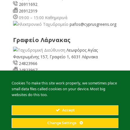
26911692
26912319
09:00 – 15:00 Καθημερινά
pafos@cyprusgreens.org
Γραφείο Λάρνακας
Λεωφόρος Αγίας
Φανερωμένης 157, Γραφείο 1, 6031 Λάρνακα
24823966
24823967
08:00 – 16:00 Καθημερινά
Cookies To make this site work properly, we sometimes place
larnaka@cyprusgreens.
small data files called cookies on your device. Most big
org
websites do this too.
Accept
2026
© Ολα τα δικαιώματα διατηρούνται
Change Settings