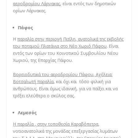
αεροδρομίου Λάρνακας
, είναι εντός των δημοτικών
ορίων Λάρνακας.
Πάφος
Η
παραλία στην περιοχή Πιτίλη, ανατολικά της εκβολής
του ποταμού Πλατάνια στο Νέο Χωριό Πάφου
. Είναι
εντός των ορίων του Κοινοτικού Συμβουλίου Νέου
Χωριού, της Επαρχίας Πάφου.
Βορειοδυτικά του αεροδρομίου Πάφου, Αχέλεια:
Βοτσαλωτή παραλία
, και όχι και τόσο φιλική για
ανθρώπους. Είναι όμως ιδανική, για να παίξει και να
τρέξει ελεύθερα ο σκύλος σας.
Λεμεσός
Η παραλία , στην τοποθεσία Καραβόπετρα
,
νοτιοανατολικά της μονάδας επεξεργασίας λυμάτων