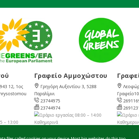
σού
Γραφείο Αμμοχώστου
Γραφε
943 12, 1ος
Γρηγόρη Αυξεντίου 3, 5288
Λεοφώρ
Chrysostomou
Παραλίμνι
Γραφείο10
23744975
269116
23744974
269123
08:00 – 14:00
5 – 13:00
Καθημερινά
Καθημεριν
famagusta@
cyprusgreens.org
pafos@
ns.org
a files called cookies on your device. Most big websites do this too.