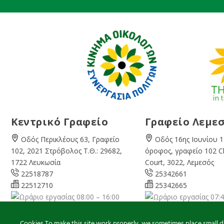
Κεντρικό Γραφείο
Γραφείο Λεμε
Οδός Περικλέους 63, Γραφείο
Οδός 16ης Ιουνίου 1
102, 2021 Στρόβολος Τ.Θ.: 29682,
όροφος, γραφείο 102 
1722 Λευκωσία
Court, 3022, Λεμεσός
22518787
25342661
22512710
25342665
08:00 – 16:00
07:4
Καθημερινά
Καθημερινά
info@cyprusgreens.org
limassol@
cyprusgree
Cookies To make this site work properly, we sometimes place small dat