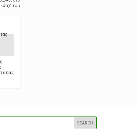
ρκάτζι” του
ς
ς
ότητας