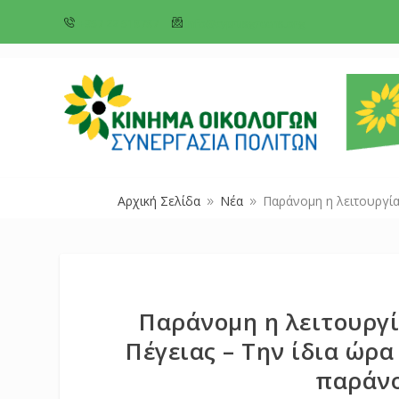
+357 22 518787
info@cyprusgreens.org
Αρχική Σελίδα
Νέα
Παράνομη η λειτουργία 
9
9
Παράνομη η λειτουργί
Πέγειας – Την ίδια ώρα
παράνο