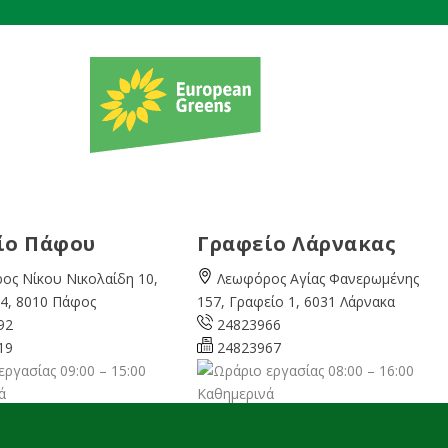
ίο Πάφου
Γραφείο Λάρνακας
ος Νίκου Νικολαίδη 10,
Λεωφόρος Αγίας Φανερωμένης
4, 8010 Πάφος
157, Γραφείο 1, 6031 Λάρνακα
92
24823966
19
24823967
09:00 – 15:00
08:00 – 16:00
ά
Καθημερινά
cyprusgreens.org
larnaka@cyprusgreens.
org