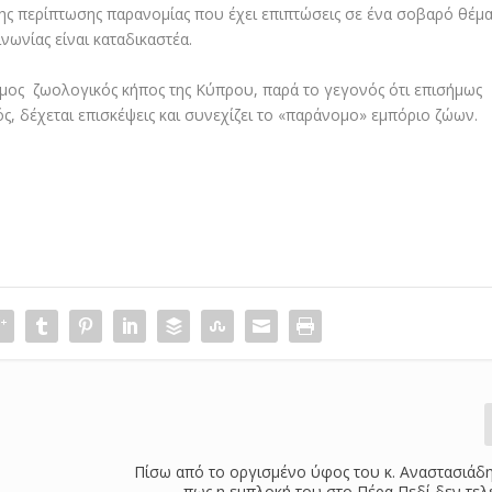
της περίπτωσης παρανομίας που έχει επιπτώσεις σε ένα σοβαρό θέμ
νωνίας είναι καταδικαστέα.
ομος ζωολογικός κήπος της Κύπρου, παρά το γεγονός ότι επισήμως
κτός, δέχεται επισκέψεις και συνεχίζει το «παράνομο» εμπόριο ζώων.
Πίσω από το οργισμένο ύφος του κ. Αναστασιάδη
πως η εμπλοκή του στο Πέρα Πεδί δεν τελ