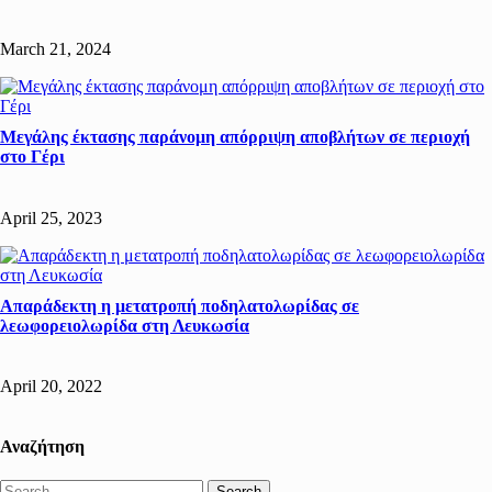
March 21, 2024
Μεγάλης έκτασης παράνομη απόρριψη αποβλήτων σε περιοχή
στο Γέρι
April 25, 2023
Απαράδεκτη η μετατροπή ποδηλατολωρίδας σε
λεωφορειολωρίδα στη Λευκωσία
April 20, 2022
Αναζήτηση
Search