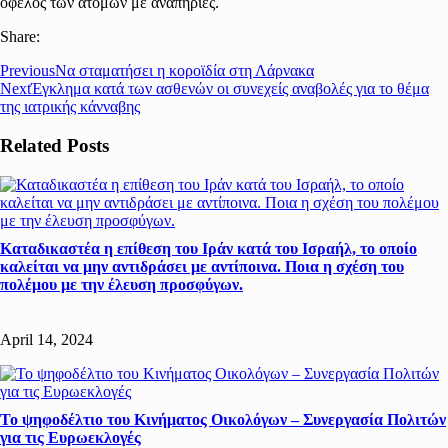
όφελος των ατόμων με αναπηρίες.
Share:
Previous
Να σταματήσει η κοροϊδία στη Λάρνακα
Next
Έγκλημα κατά των ασθενών οι συνεχείς αναβολές για το θέμα
της ιατρικής κάνναβης
Related Posts
Καταδικαστέα η επίθεση του Ιράν κατά του Ισραήλ, το οποίο
καλείται να μην αντιδράσει με αντίποινα. Ποια η σχέση του
πολέμου με την έλευση προσφύγων.
April 14, 2024
Το ψηφοδέλτιο του Κινήματος Οικολόγων – Συνεργασία Πολιτών
για τις Ευρωεκλογές