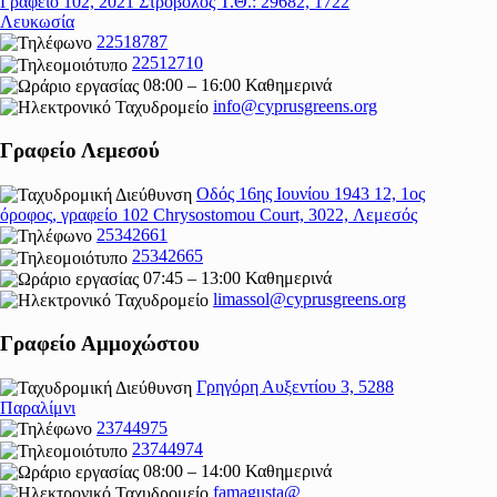
Γραφείο 102, 2021 Στρόβολος Τ.Θ.: 29682, 1722
Λευκωσία
22518787
22512710
08:00 – 16:00 Καθημερινά
info@cyprusgreens.org
Γραφείο Λεμεσού
Οδός 16ης Ιουνίου 1943 12, 1ος
όροφος, γραφείο 102 Chrysostomou Court, 3022, Λεμεσός
25342661
25342665
07:45 – 13:00 Καθημερινά
limassol@
cyprusgreens.org
Γραφείο Αμμοχώστου
Γρηγόρη Αυξεντίου 3, 5288
Παραλίμνι
23744975
23744974
08:00 – 14:00 Καθημερινά
famagusta@