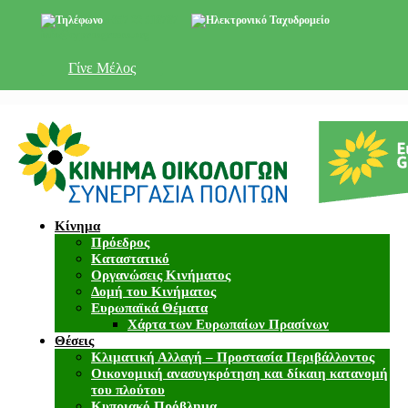
+357 22 518787
info@cyprusgreens.org
Γίνε Μέλος
Κίνημα
Πρόεδρος
Καταστατικό
Οργανώσεις Κινήματος
Δομή του Κινήματος
Ευρωπαϊκά Θέματα
Χάρτα των Ευρωπαίων Πρασίνων
Θέσεις
Κλιματική Αλλαγή – Προστασία Περιβάλλοντος
Οικονομική ανασυγκρότηση και δίκαιη κατανομή
του πλούτου
Κυπριακό Πρόβλημα