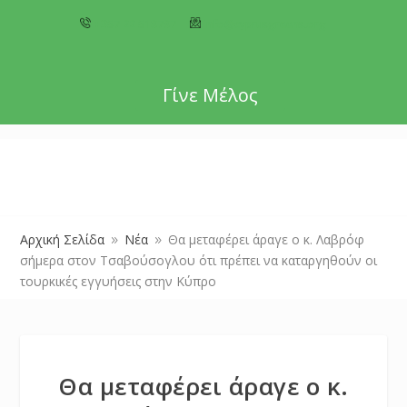
+357 22 518787
info@cyprusgreens.org
Γίνε Μέλος
Αρχική Σελίδα
Νέα
Θα μεταφέρει άραγε ο κ. Λαβρόφ
9
9
σήμερα στον Τσαβούσογλου ότι πρέπει να καταργηθούν οι
τουρκικές εγγυήσεις στην Κύπρο
Θα μεταφέρει άραγε ο κ.