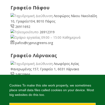
Γραφείο Πάφου
Λεοφώρος Νίκου Νικολαίδη
10, Γραφείο104, 8010 Πάφος
26911692
26912319
09:00 – 15:00 Καθημερινά
pafos@cyprusgreens.org
Γραφείο Λάρνακας
Λεωφόρος Αγίας
Φανερωμένης 157, Γραφείο 1, 6031 Λάρνακα
24823966
24823967
08:00 – 16:00 Καθημερινά
Cookies To make this site work properly, we sometimes
place small data files called cookies on your device. Most
larnaka@cyprusgreens.
org
big websites do this too.