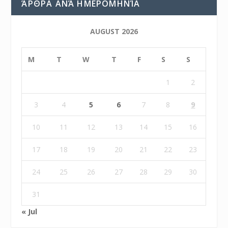
ΆΡΘΡΑ ΑΝΆ ΗΜΕΡΟΜΗΝΊΑ
AUGUST 2026
M
T
W
T
F
S
S
1
2
3
4
5
6
7
8
9
10
11
12
13
14
15
16
17
18
19
20
21
22
23
24
25
26
27
28
29
30
31
« Jul