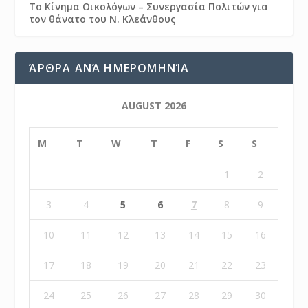
Το Κίνημα Οικολόγων – Συνεργασία Πολιτών για
τον θάνατο του Ν. Κλεάνθους
ΆΡΘΡΑ ΑΝΆ ΗΜΕΡΟΜΗΝΊΑ
AUGUST 2026
M
T
W
T
F
S
S
1
2
3
4
5
6
7
8
9
10
11
12
13
14
15
16
17
18
19
20
21
22
23
24
25
26
27
28
29
30