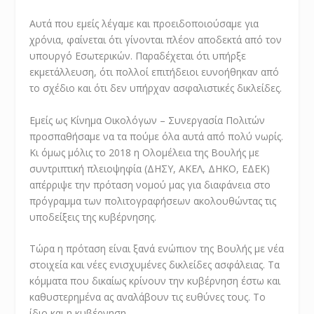
Αυτά που εμείς λέγαμε και προειδοποιούσαμε για
χρόνια, φαίνεται ότι γίνονται πλέον αποδεκτά από τον
υπουργό Εσωτερικών. Παραδέχεται ότι υπήρξε
εκμετάλλευση, ότι πολλοί επιτήδειοι ευνοήθηκαν από
το σχέδιο και ότι δεν υπήρχαν ασφαλιστικές δικλείδες.
Εμείς ως Κίνημα Οικολόγων – Συνεργασία Πολιτών
προσπαθήσαμε να τα πούμε όλα αυτά από πολύ νωρίς.
Κι όμως μόλις το 2018 η Ολομέλεια της Βουλής με
συντριπτική πλειοψηφία (ΔΗΣΥ, ΑΚΕΛ, ΔΗΚΟ, ΕΔΕΚ)
απέρριψε την πρόταση νομού μας για διαφάνεια στο
πρόγραμμα των πολιτογραφήσεων ακολουθώντας τις
υποδείξεις της κυβέρνησης.
Τώρα η πρόταση είναι ξανά ενώπιον της Βουλής με νέα
στοιχεία και νέες ενισχυμένες δικλείδες ασφάλειας. Τα
κόμματα που δικαίως κρίνουν την κυβέρνηση έστω και
καθυστερημένα ας αναλάβουν τις ευθύνες τους. Το
ίδιο και η κυβέρνηση.