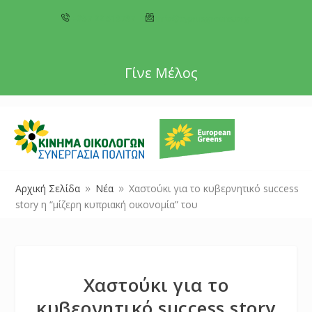
+357 22 518787
info@cyprusgreens.org
Γίνε Μέλος
Αρχική Σελίδα
Νέα
Χαστούκι για το κυβερνητικό success
9
9
story η “μίζερη κυπριακή οικονομία” του
Χαστούκι για το
κυβερνητικό success story