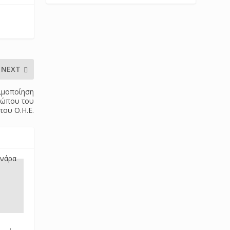
NEXT
μιμοποίηση
οσώπου του
 του Ο.Η.Ε.