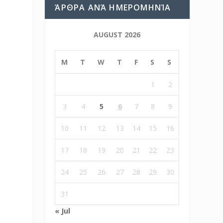
ΆΡΘΡΑ ΑΝΆ ΗΜΕΡΟΜΗΝΊΑ
AUGUST 2026
M
T
W
T
F
S
S
1
2
3
4
5
6
7
8
9
10
11
12
13
14
15
16
17
18
19
20
21
22
23
24
25
26
27
28
29
30
31
« Jul